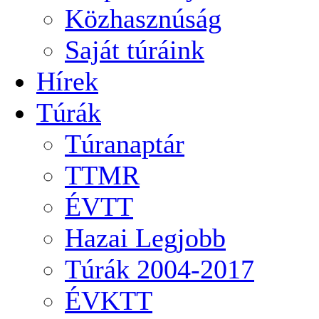
Közhasznúság
Saját túráink
Hírek
Túrák
Túranaptár
TTMR
ÉVTT
Hazai Legjobb
Túrák 2004-2017
ÉVKTT