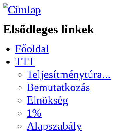
Elsődleges linkek
Főoldal
TTT
Teljesítménytúra...
Bemutatkozás
Elnökség
1%
Alapszabály