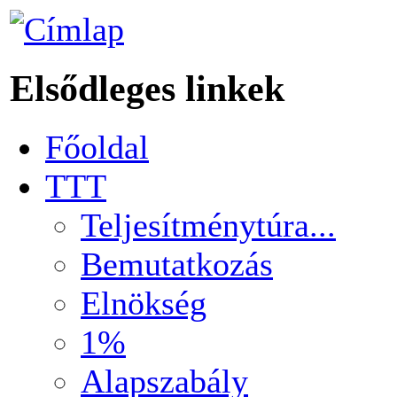
Elsődleges linkek
Főoldal
TTT
Teljesítménytúra...
Bemutatkozás
Elnökség
1%
Alapszabály