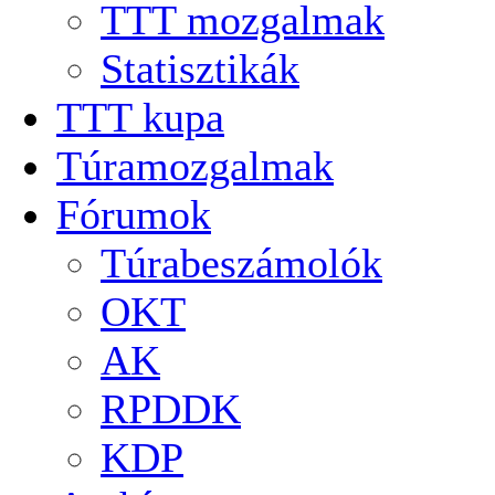
TTT mozgalmak
Statisztikák
TTT kupa
Túramozgalmak
Fórumok
Túrabeszámolók
OKT
AK
RPDDK
KDP