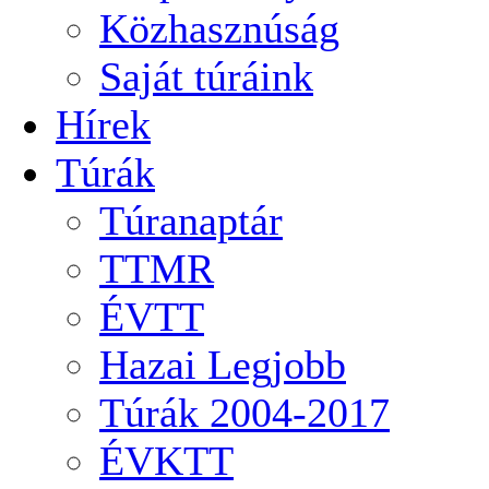
Közhasznúság
Saját túráink
Hírek
Túrák
Túranaptár
TTMR
ÉVTT
Hazai Legjobb
Túrák 2004-2017
ÉVKTT