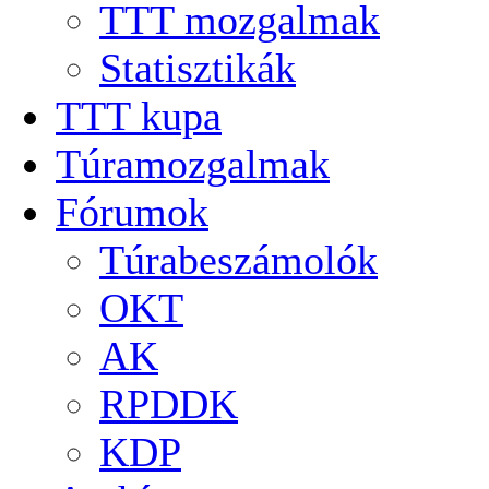
TTT mozgalmak
Statisztikák
TTT kupa
Túramozgalmak
Fórumok
Túrabeszámolók
OKT
AK
RPDDK
KDP