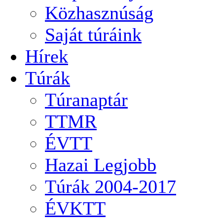
Közhasznúság
Saját túráink
Hírek
Túrák
Túranaptár
TTMR
ÉVTT
Hazai Legjobb
Túrák 2004-2017
ÉVKTT