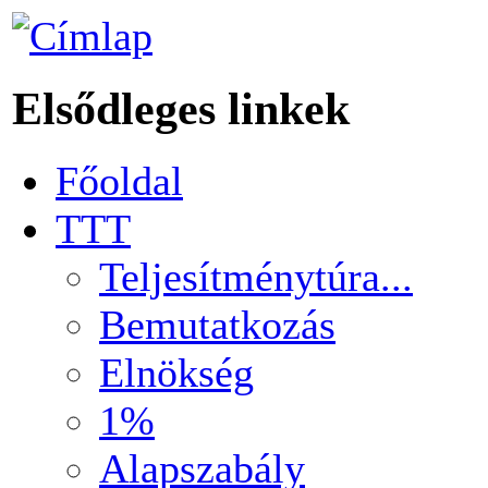
Elsődleges linkek
Főoldal
TTT
Teljesítménytúra...
Bemutatkozás
Elnökség
1%
Alapszabály