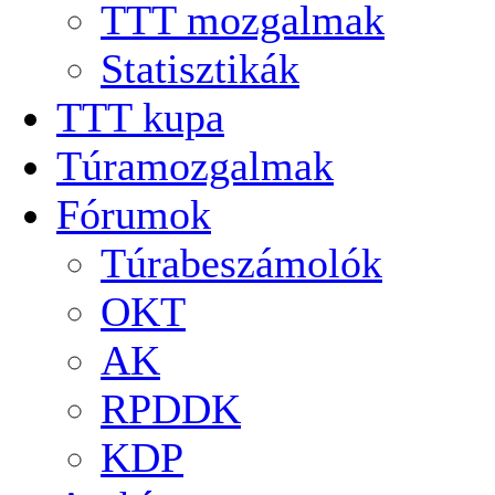
TTT mozgalmak
Statisztikák
TTT kupa
Túramozgalmak
Fórumok
Túrabeszámolók
OKT
AK
RPDDK
KDP