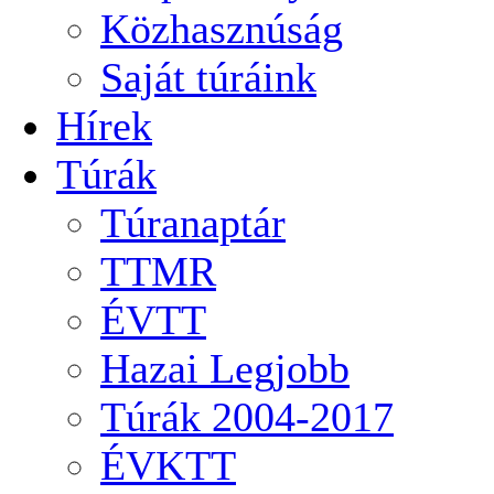
Közhasznúság
Saját túráink
Hírek
Túrák
Túranaptár
TTMR
ÉVTT
Hazai Legjobb
Túrák 2004-2017
ÉVKTT