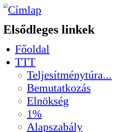
Elsődleges linkek
Főoldal
TTT
Teljesítménytúra...
Bemutatkozás
Elnökség
1%
Alapszabály