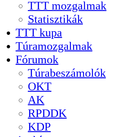
TTT mozgalmak
Statisztikák
TTT kupa
Túramozgalmak
Fórumok
Túrabeszámolók
OKT
AK
RPDDK
KDP