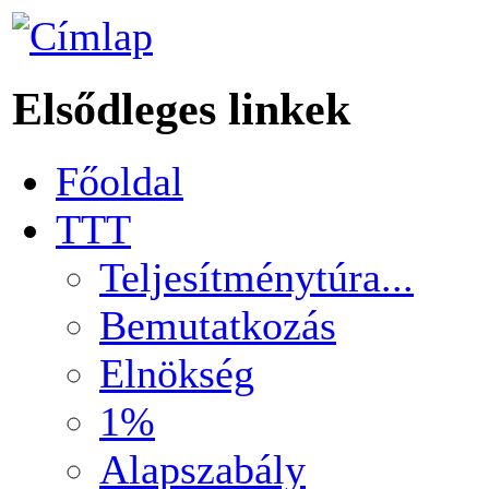
Elsődleges linkek
Főoldal
TTT
Teljesítménytúra...
Bemutatkozás
Elnökség
1%
Alapszabály