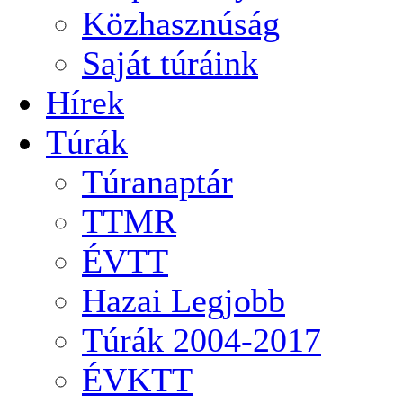
Közhasznúság
Saját túráink
Hírek
Túrák
Túranaptár
TTMR
ÉVTT
Hazai Legjobb
Túrák 2004-2017
ÉVKTT