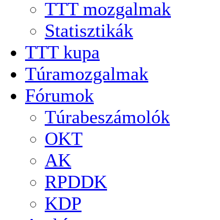
TTT mozgalmak
Statisztikák
TTT kupa
Túramozgalmak
Fórumok
Túrabeszámolók
OKT
AK
RPDDK
KDP