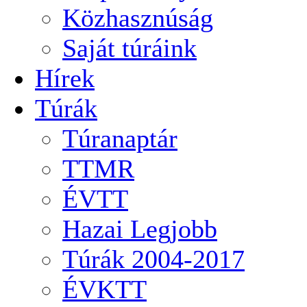
Közhasznúság
Saját túráink
Hírek
Túrák
Túranaptár
TTMR
ÉVTT
Hazai Legjobb
Túrák 2004-2017
ÉVKTT