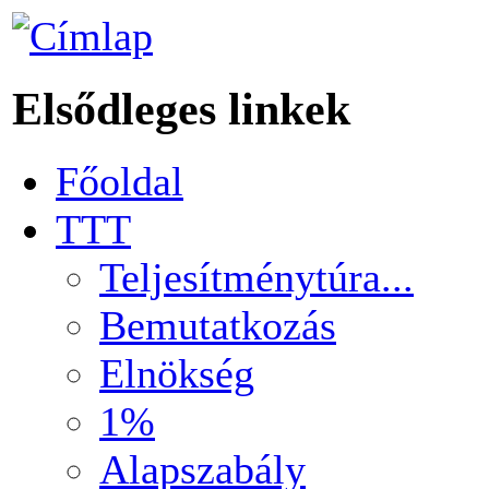
Elsődleges linkek
Főoldal
TTT
Teljesítménytúra...
Bemutatkozás
Elnökség
1%
Alapszabály