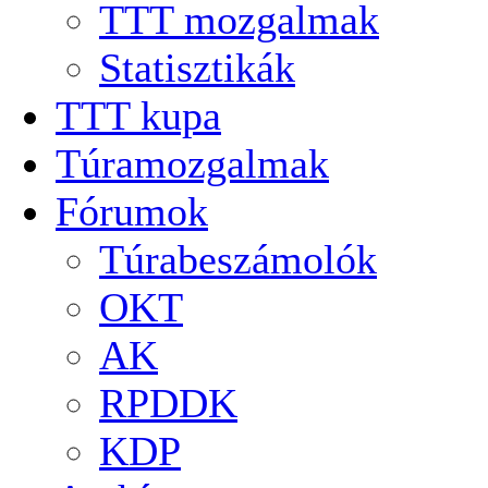
TTT mozgalmak
Statisztikák
TTT kupa
Túramozgalmak
Fórumok
Túrabeszámolók
OKT
AK
RPDDK
KDP