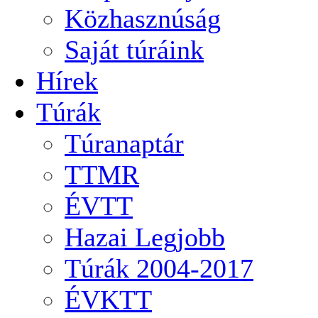
Közhasznúság
Saját túráink
Hírek
Túrák
Túranaptár
TTMR
ÉVTT
Hazai Legjobb
Túrák 2004-2017
ÉVKTT