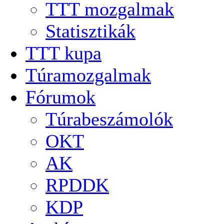
TTT mozgalmak
Statisztikák
TTT kupa
Túramozgalmak
Fórumok
Túrabeszámolók
OKT
AK
RPDDK
KDP