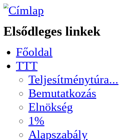
Elsődleges linkek
Főoldal
TTT
Teljesítménytúra...
Bemutatkozás
Elnökség
1%
Alapszabály