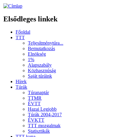
Elsődleges linkek
Főoldal
TTT
Teljesítménytúra...
Bemutatkozás
Elnökség
1%
Alapszabály
Közhasznúság
Saját túráink
Hírek
Túrák
Túranaptár
TTMR
ÉVTT
Hazai Legjobb
Túrák 2004-2017
ÉVKTT
TTT mozgalmak
Statisztikák
TTT kupa