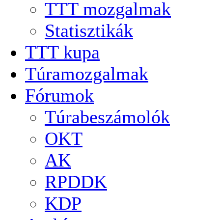
TTT mozgalmak
Statisztikák
TTT kupa
Túramozgalmak
Fórumok
Túrabeszámolók
OKT
AK
RPDDK
KDP