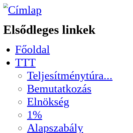
Elsődleges linkek
Főoldal
TTT
Teljesítménytúra...
Bemutatkozás
Elnökség
1%
Alapszabály