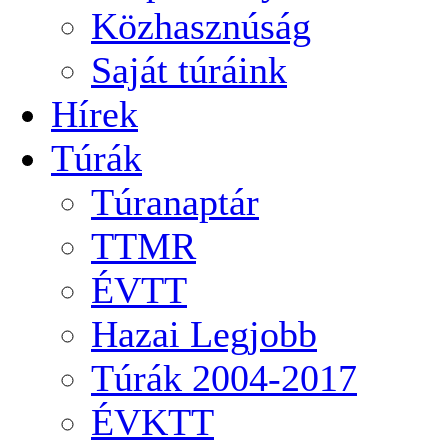
Közhasznúság
Saját túráink
Hírek
Túrák
Túranaptár
TTMR
ÉVTT
Hazai Legjobb
Túrák 2004-2017
ÉVKTT