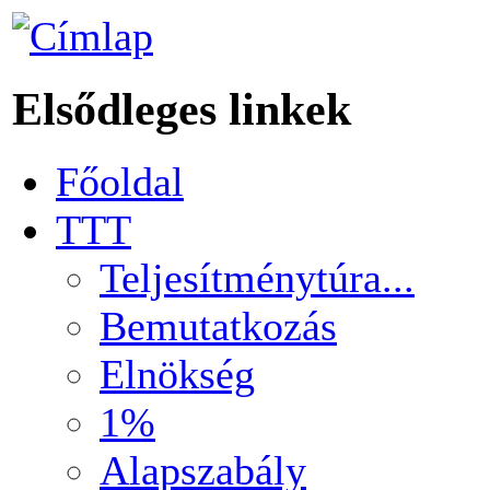
Elsődleges linkek
Főoldal
TTT
Teljesítménytúra...
Bemutatkozás
Elnökség
1%
Alapszabály