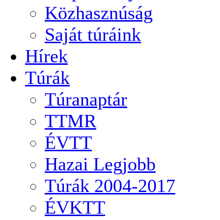
Közhasznúság
Saját túráink
Hírek
Túrák
Túranaptár
TTMR
ÉVTT
Hazai Legjobb
Túrák 2004-2017
ÉVKTT