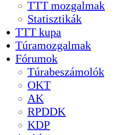
TTT mozgalmak
Statisztikák
TTT kupa
Túramozgalmak
Fórumok
Túrabeszámolók
OKT
AK
RPDDK
KDP