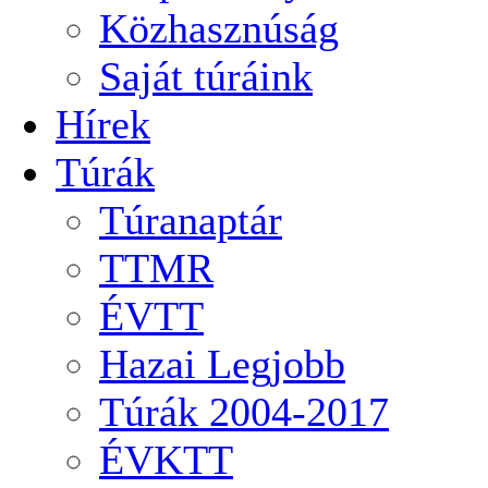
Közhasznúság
Saját túráink
Hírek
Túrák
Túranaptár
TTMR
ÉVTT
Hazai Legjobb
Túrák 2004-2017
ÉVKTT