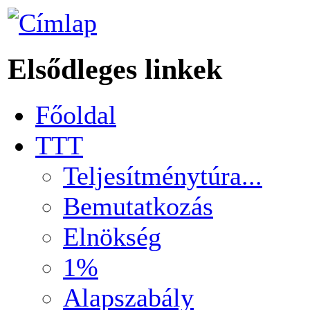
Elsődleges linkek
Főoldal
TTT
Teljesítménytúra...
Bemutatkozás
Elnökség
1%
Alapszabály