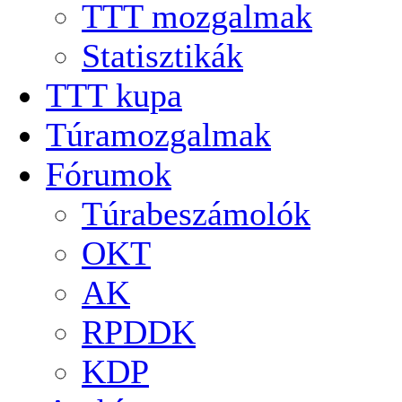
TTT mozgalmak
Statisztikák
TTT kupa
Túramozgalmak
Fórumok
Túrabeszámolók
OKT
AK
RPDDK
KDP