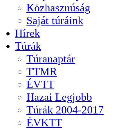
Közhasznúság
Saját túráink
Hírek
Túrák
Túranaptár
TTMR
ÉVTT
Hazai Legjobb
Túrák 2004-2017
ÉVKTT