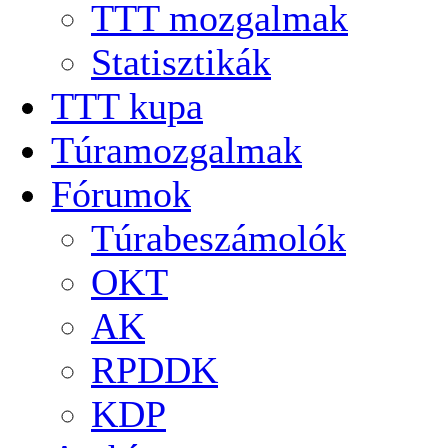
TTT mozgalmak
Statisztikák
TTT kupa
Túramozgalmak
Fórumok
Túrabeszámolók
OKT
AK
RPDDK
KDP