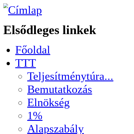
Elsődleges linkek
Főoldal
TTT
Teljesítménytúra...
Bemutatkozás
Elnökség
1%
Alapszabály