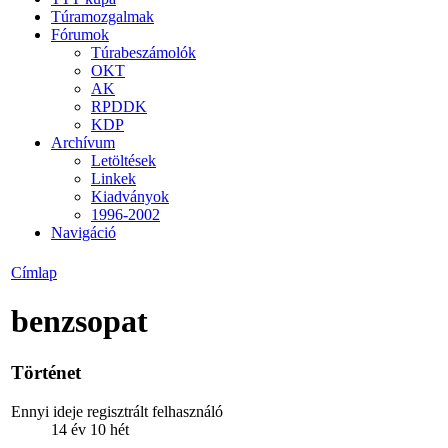
Túramozgalmak
Fórumok
Túrabeszámolók
OKT
AK
RPDDK
KDP
Archívum
Letöltések
Linkek
Kiadványok
1996-2002
Navigáció
Címlap
benzsopat
Történet
Ennyi ideje regisztrált felhasználó
14 év 10 hét