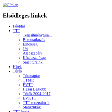
Elsődleges linkek
Főoldal
TTT
Teljesítménytúra...
Bemutatkozás
Elnökség
1%
Alapszabály
Közhasznúság
Saját túráink
Hírek
Túrák
Túranaptár
TTMR
ÉVTT
Hazai Legjobb
Túrák 2004-2017
ÉVKTT
TTT mozgalmak
Statisztikák
TTT kupa