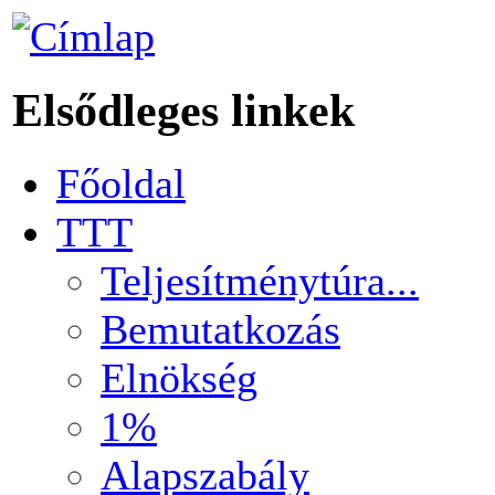
Elsődleges linkek
Főoldal
TTT
Teljesítménytúra...
Bemutatkozás
Elnökség
1%
Alapszabály