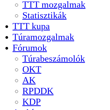
TTT mozgalmak
Statisztikák
TTT kupa
Túramozgalmak
Fórumok
Túrabeszámolók
OKT
AK
RPDDK
KDP