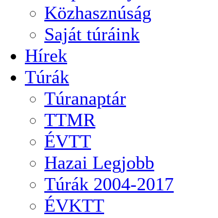
Közhasznúság
Saját túráink
Hírek
Túrák
Túranaptár
TTMR
ÉVTT
Hazai Legjobb
Túrák 2004-2017
ÉVKTT