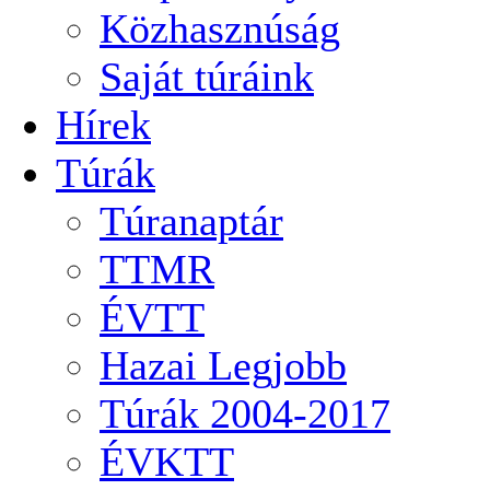
Közhasznúság
Saját túráink
Hírek
Túrák
Túranaptár
TTMR
ÉVTT
Hazai Legjobb
Túrák 2004-2017
ÉVKTT