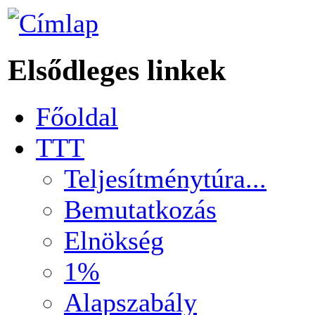
Elsődleges linkek
Főoldal
TTT
Teljesítménytúra...
Bemutatkozás
Elnökség
1%
Alapszabály