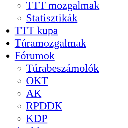
TTT mozgalmak
Statisztikák
TTT kupa
Túramozgalmak
Fórumok
Túrabeszámolók
OKT
AK
RPDDK
KDP