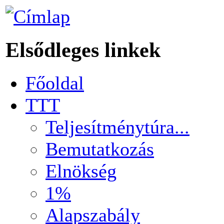
Elsődleges linkek
Főoldal
TTT
Teljesítménytúra...
Bemutatkozás
Elnökség
1%
Alapszabály