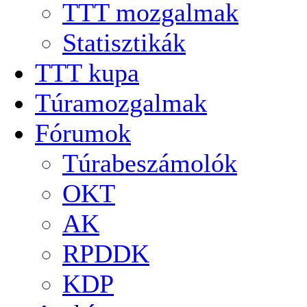
TTT mozgalmak
Statisztikák
TTT kupa
Túramozgalmak
Fórumok
Túrabeszámolók
OKT
AK
RPDDK
KDP