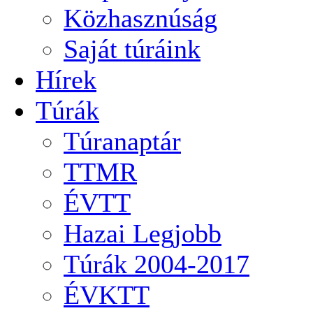
Közhasznúság
Saját túráink
Hírek
Túrák
Túranaptár
TTMR
ÉVTT
Hazai Legjobb
Túrák 2004-2017
ÉVKTT