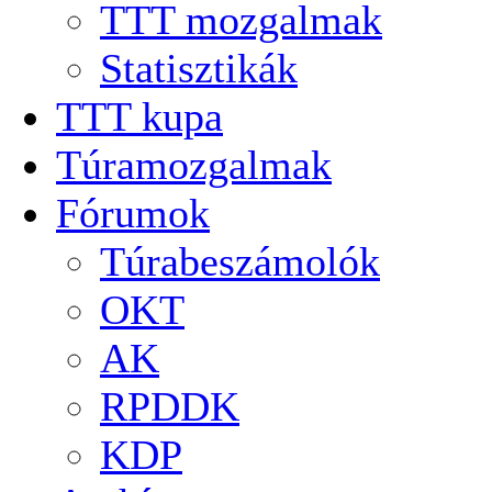
TTT mozgalmak
Statisztikák
TTT kupa
Túramozgalmak
Fórumok
Túrabeszámolók
OKT
AK
RPDDK
KDP