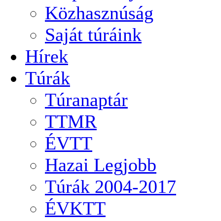
Közhasznúság
Saját túráink
Hírek
Túrák
Túranaptár
TTMR
ÉVTT
Hazai Legjobb
Túrák 2004-2017
ÉVKTT