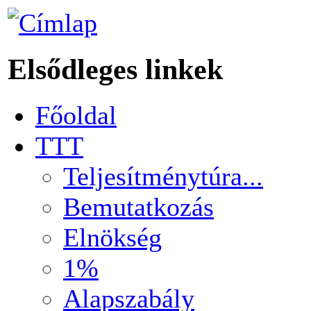
Elsődleges linkek
Főoldal
TTT
Teljesítménytúra...
Bemutatkozás
Elnökség
1%
Alapszabály