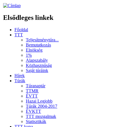
Elsődleges linkek
Főoldal
TTT
Teljesítménytúra...
Bemutatkozás
Elnökség
1%
Alapszabály
Közhasznúság
Saját túráink
Hírek
Túrák
Túranaptár
TTMR
ÉVTT
Hazai Legjobb
Túrák 2004-2017
ÉVKTT
TTT mozgalmak
Statisztikák
TTT kupa