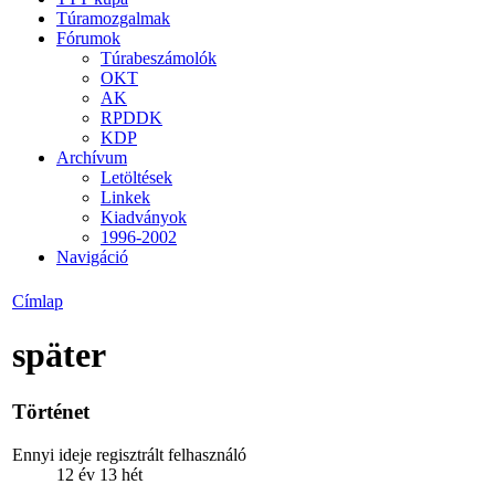
Túramozgalmak
Fórumok
Túrabeszámolók
OKT
AK
RPDDK
KDP
Archívum
Letöltések
Linkek
Kiadványok
1996-2002
Navigáció
Címlap
später
Történet
Ennyi ideje regisztrált felhasználó
12 év 13 hét