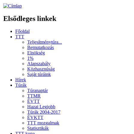
Elsődleges linkek
Főoldal
TTT
Teljesítménytúra...
Bemutatkozás
Elnökség
1%
Alapszabály
Közhasznúság
Saját túráink
Hírek
Túrák
Túranaptár
TTMR
ÉVTT
Hazai Legjobb
Túrák 2004-2017
ÉVKTT
TTT mozgalmak
Statisztikák
TTT kupa