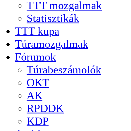
TTT mozgalmak
Statisztikák
TTT kupa
Túramozgalmak
Fórumok
Túrabeszámolók
OKT
AK
RPDDK
KDP