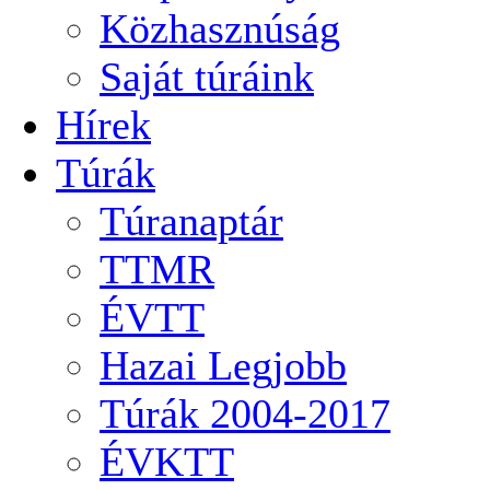
Közhasznúság
Saját túráink
Hírek
Túrák
Túranaptár
TTMR
ÉVTT
Hazai Legjobb
Túrák 2004-2017
ÉVKTT