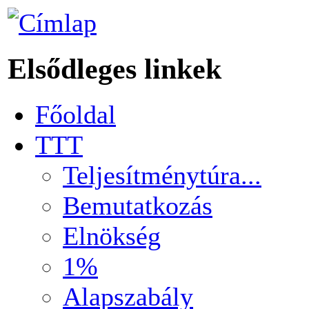
Elsődleges linkek
Főoldal
TTT
Teljesítménytúra...
Bemutatkozás
Elnökség
1%
Alapszabály