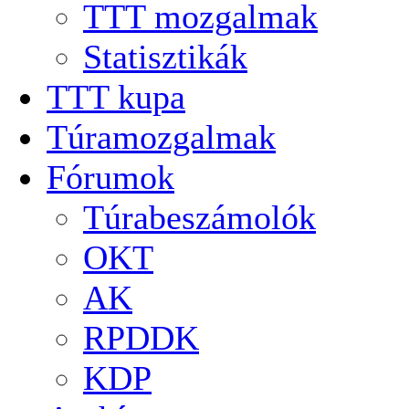
TTT mozgalmak
Statisztikák
TTT kupa
Túramozgalmak
Fórumok
Túrabeszámolók
OKT
AK
RPDDK
KDP