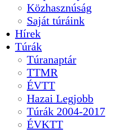
Közhasznúság
Saját túráink
Hírek
Túrák
Túranaptár
TTMR
ÉVTT
Hazai Legjobb
Túrák 2004-2017
ÉVKTT