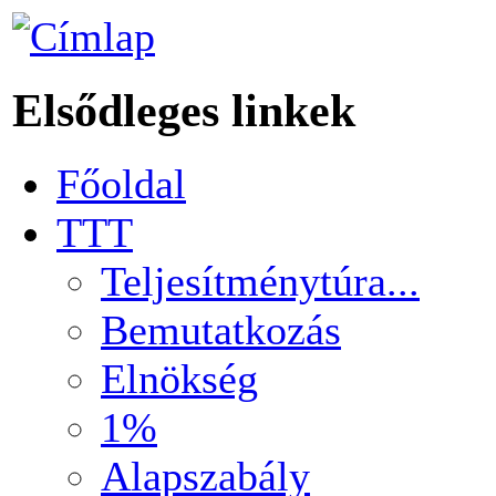
Elsődleges linkek
Főoldal
TTT
Teljesítménytúra...
Bemutatkozás
Elnökség
1%
Alapszabály