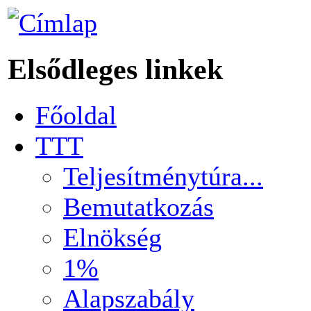
Elsődleges linkek
Főoldal
TTT
Teljesítménytúra...
Bemutatkozás
Elnökség
1%
Alapszabály