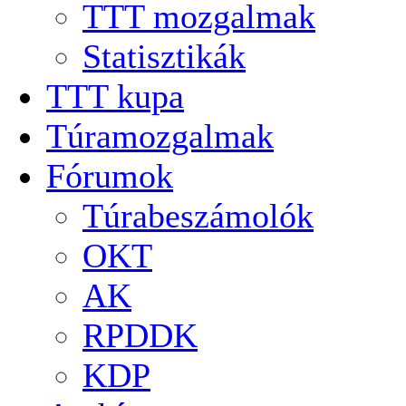
TTT mozgalmak
Statisztikák
TTT kupa
Túramozgalmak
Fórumok
Túrabeszámolók
OKT
AK
RPDDK
KDP