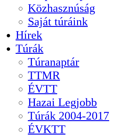
Közhasznúság
Saját túráink
Hírek
Túrák
Túranaptár
TTMR
ÉVTT
Hazai Legjobb
Túrák 2004-2017
ÉVKTT