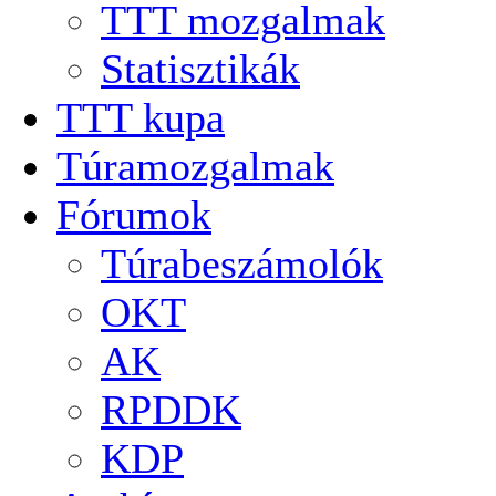
TTT mozgalmak
Statisztikák
TTT kupa
Túramozgalmak
Fórumok
Túrabeszámolók
OKT
AK
RPDDK
KDP