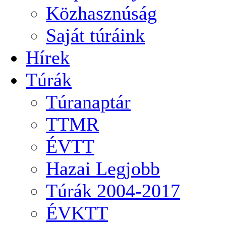
Közhasznúság
Saját túráink
Hírek
Túrák
Túranaptár
TTMR
ÉVTT
Hazai Legjobb
Túrák 2004-2017
ÉVKTT