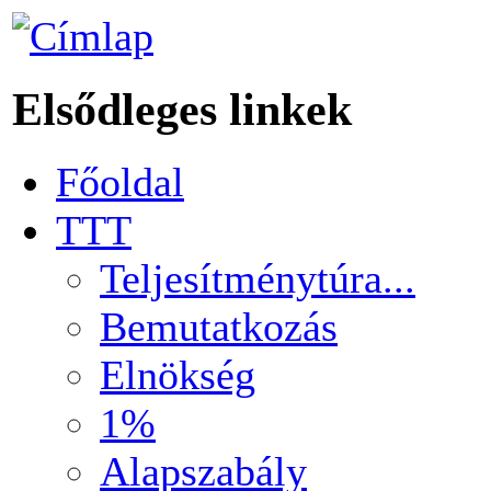
Elsődleges linkek
Főoldal
TTT
Teljesítménytúra...
Bemutatkozás
Elnökség
1%
Alapszabály