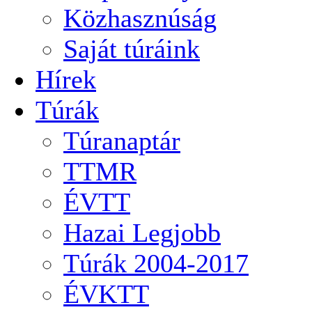
Közhasznúság
Saját túráink
Hírek
Túrák
Túranaptár
TTMR
ÉVTT
Hazai Legjobb
Túrák 2004-2017
ÉVKTT