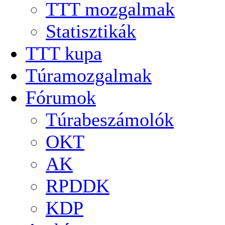
TTT mozgalmak
Statisztikák
TTT kupa
Túramozgalmak
Fórumok
Túrabeszámolók
OKT
AK
RPDDK
KDP