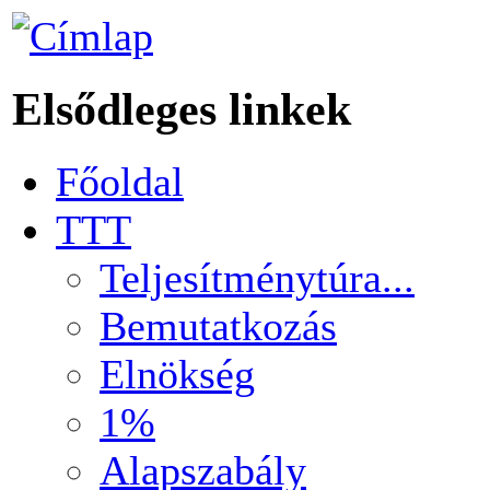
Elsődleges linkek
Főoldal
TTT
Teljesítménytúra...
Bemutatkozás
Elnökség
1%
Alapszabály