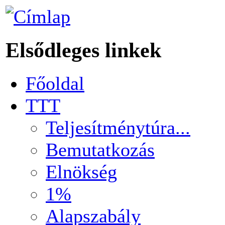
Elsődleges linkek
Főoldal
TTT
Teljesítménytúra...
Bemutatkozás
Elnökség
1%
Alapszabály