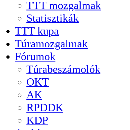
TTT mozgalmak
Statisztikák
TTT kupa
Túramozgalmak
Fórumok
Túrabeszámolók
OKT
AK
RPDDK
KDP