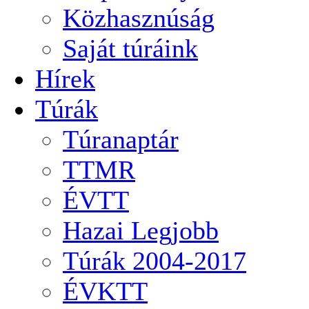
Közhasznúság
Saját túráink
Hírek
Túrák
Túranaptár
TTMR
ÉVTT
Hazai Legjobb
Túrák 2004-2017
ÉVKTT