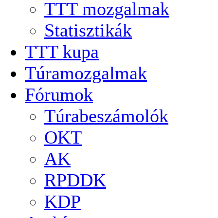
TTT mozgalmak
Statisztikák
TTT kupa
Túramozgalmak
Fórumok
Túrabeszámolók
OKT
AK
RPDDK
KDP