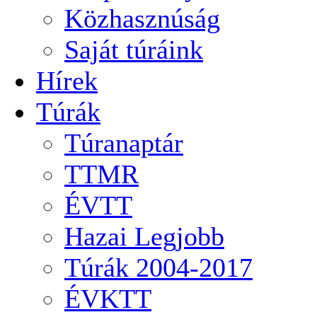
Közhasznúság
Saját túráink
Hírek
Túrák
Túranaptár
TTMR
ÉVTT
Hazai Legjobb
Túrák 2004-2017
ÉVKTT