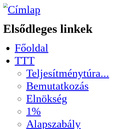
Elsődleges linkek
Főoldal
TTT
Teljesítménytúra...
Bemutatkozás
Elnökség
1%
Alapszabály