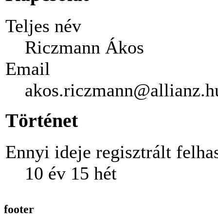
Teljes név
Riczmann Ákos
Email
akos.riczmann@allianz.h
Történet
Ennyi ideje regisztrált felha
10 év 15 hét
footer