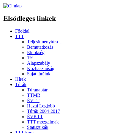
Elsődleges linkek
Főoldal
TTT
Teljesítménytúra...
Bemutatkozás
Elnökség
1%
Alapszabály
Közhasznúság
Saját túráink
Hírek
Túrák
Túranaptár
TTMR
ÉVTT
Hazai Legjobb
Túrák 2004-2017
ÉVKTT
TTT mozgalmak
Statisztikák
TTT kupa