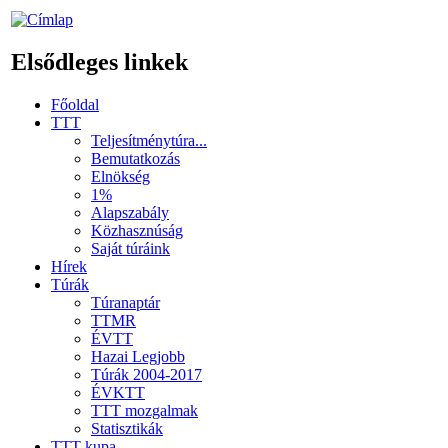
Elsődleges linkek
Főoldal
TTT
Teljesítménytúra...
Bemutatkozás
Elnökség
1%
Alapszabály
Közhasznúság
Saját túráink
Hírek
Túrák
Túranaptár
TTMR
ÉVTT
Hazai Legjobb
Túrák 2004-2017
ÉVKTT
TTT mozgalmak
Statisztikák
TTT kupa