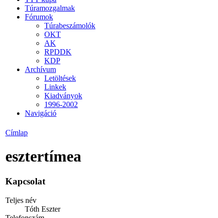
Túramozgalmak
Fórumok
Túrabeszámolók
OKT
AK
RPDDK
KDP
Archívum
Letöltések
Linkek
Kiadványok
1996-2002
Navigáció
Címlap
esztertímea
Kapcsolat
Teljes név
Tóth Eszter
Telefonszám