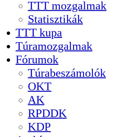
TTT mozgalmak
Statisztikák
TTT kupa
Túramozgalmak
Fórumok
Túrabeszámolók
OKT
AK
RPDDK
KDP