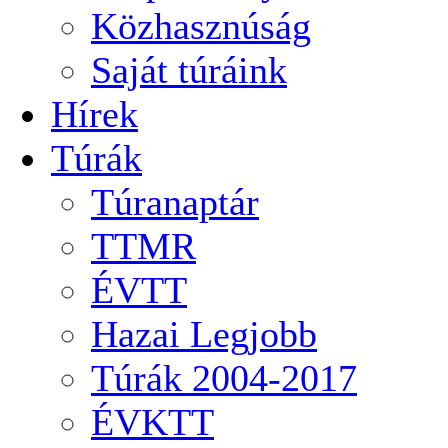
Közhasznúság
Saját túráink
Hírek
Túrák
Túranaptár
TTMR
ÉVTT
Hazai Legjobb
Túrák 2004-2017
ÉVKTT