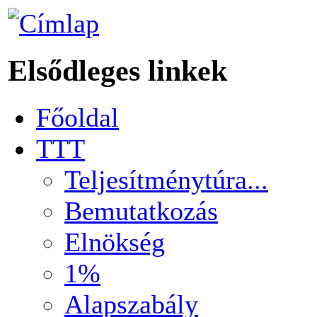
Elsődleges linkek
Főoldal
TTT
Teljesítménytúra...
Bemutatkozás
Elnökség
1%
Alapszabály