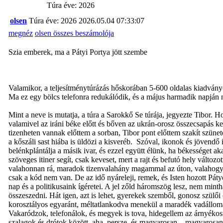
Túra éve: 2026
olsen
Túra éve: 2026
2026.05.04 07:33:07
megnéz
olsen összes beszámolója
Szia emberek, ma a Pátyi Portya jött szembe
Valamikor, a teljesítménytúrázás hőskorában 5-600 oldalas kiadványok
Ma ez egy bölcs telefonra redukálódik, és a május harmadik napján
Mint a neve is mutatja, a túra a Sarokkő Se túrája, jegyezte Tibor. H
valamivel az iráni béke előtt és bőven az ukrán-orosz összecsapás ke
tizenheten vannak előttem a sorban, Tibor pont előttem szakít sz
a kőszáli sast hiába is üldözi a kisveréb. Szóval, ikonok és jövendő 
belénkplántálja a másik ivar, és ezzel együtt élünk, ha békességet aka
szöveges itiner segít, csak keveset, mert a rajt és befutó hely válto
valahonnan rá, maradok tizenvalahány magammal az úton, valahogy p
csak a kód nem van. De az idő nyáreleji, remek, és Isten hozott Páty
nap és a politikusaink ígéretei. A jel zőld háromszög lesz, nem minth
összeszedni. Hát igen, azt is lehet, gyerekek szemből, gonosz szülői
korosztályos egyaránt, méltatlankodva menekül a maradék vadállomán
Vakaródzok, telefonálok, és megyek is tova, hidegellem az árnyékost.
szalagok és drótok között, aha, persze, és magyarosan…magyarosan? 