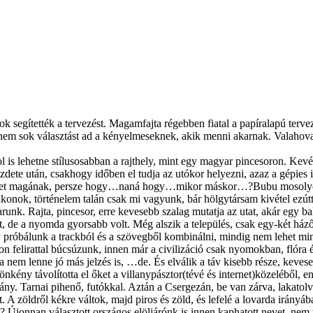
 segítették a tervezést. Magamfajta régebben fiatal a papíralapú tervezé
 nem sok választást ad a kényelmeseknek, akik menni akarnak. Valahova
ol is lehetne stílusosabban a rajthely, mint egy magyar pincesoron. Kevé
zdete után, csakhogy időben el tudja az utókor helyezni, azaz a gépies i
ünetet magának, persze hogy…naná hogy…mikor máskor…?Bubu mosolyog é
ikonok, történelem talán csak mi vagyunk, bár hölgytársam kivétel ezúttal
runk. Rajta, pincesor, erre kevesebb szalag mutatja az utat, akár egy bak
zott, de a nyomda gyorsabb volt. Még alszik a település, csak egy-két ház
róbálunk a trackból és a szövegből kombinálni, mindig nem lehet mind
on felirattal búcsúzunk, innen már a civilizáció csak nyomokban, flóra 
a nem lenne jó más jelzés is, …de. És elválik a táv kisebb része, kevese
 önkény távolította el őket a villanypásztor(tévé és internet)közeléből
y. Tarnai pihenő, futókkal. Aztán a Csergezán, be van zárva, lakatolva
 A zöldről kékre váltok, majd piros és zöld, és lefelé a lovarda irányáb
Újonnan választott országos elöljárónk is innen kaphatott nevet, nem t