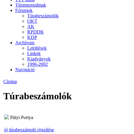
Túramozgalmak
Fórumok
Túrabeszámolók
OKT
AK
RPDDK
KDP
Archívum
Letöltések
Linkek
Kiadványok
1996-2002
Navigáció
Címlap
Túrabeszámolók
Pátyi Portya
új túrabeszámoló rögzítése