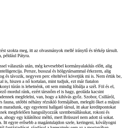
st szokta meg, itt az olvasmányok mellé iránytű és térkép társult.
, például Pátyra.
ssel választás után, még kevesebbel kormányalakítás előtt, alig
ntelligencija. Persze, busszal és hölgytársammal érkezem, alig
s távozik, negyven perc elteltével követjük mi is. Nem értük be,
 is, hiszen a nő kortalan, mint tudjuk, ezt már fiatalon
onyi túrán is lehetnénk, ott sem mindig lóbálja a szél. Föl és el,
őrző mordul ránk, ezért társnőm el is hagy, geoláda kacsint
ennek megfelelni, van, hogy a kihívás győz. Szobor, Csilláról,
és fauna, utóbbi néhány rézsikló formájában, melegíti őket a májusi
n maradunk, egy egyetemi hallgató társul, itt akar kreditpontokat
, ennek megfelelően hangsúlyozzák szembenállásukat, rokoni és
, ahogy egy kilátóhoz méltó, mert Brüsszel nem adott rá sokat.
a. Itt egyre erősebb a magántulajdon szele, keringeni, kóvályogni
úl fantáziadúsat, ráadásul a keresztnév sem az a mostanában