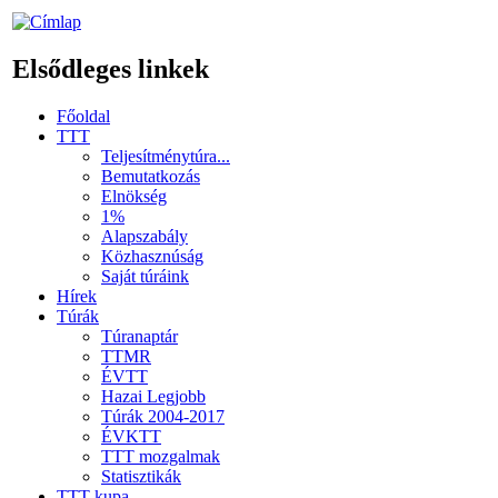
Elsődleges linkek
Főoldal
TTT
Teljesítménytúra...
Bemutatkozás
Elnökség
1%
Alapszabály
Közhasznúság
Saját túráink
Hírek
Túrák
Túranaptár
TTMR
ÉVTT
Hazai Legjobb
Túrák 2004-2017
ÉVKTT
TTT mozgalmak
Statisztikák
TTT kupa