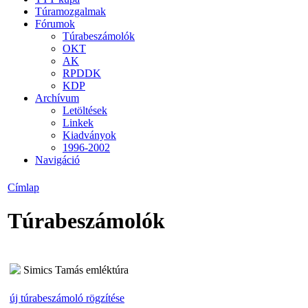
Túramozgalmak
Fórumok
Túrabeszámolók
OKT
AK
RPDDK
KDP
Archívum
Letöltések
Linkek
Kiadványok
1996-2002
Navigáció
Címlap
Túrabeszámolók
Simics Tamás emléktúra
új túrabeszámoló rögzítése