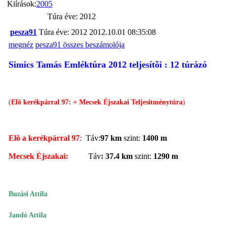
Kiírások:
2005
Túra éve: 2012
pesza91
Túra éve: 2012
2012.10.01 08:35:08
megnéz
pesza91 összes beszámolója
Simics Tamás Emléktúra 2012 teljesítõi : 12 túrázó
(
Elõ kerékpárral 97: + Mecsek Éjszakai Teljesítménytúra
)
Elõ a kerékpárral 97
:
Táv:
97 km
szint:
1400 m
Mecsek Éjszakai:
Táv
:
37.4 km
szint:
1290 m
Buzási Attila
Jandó Attila