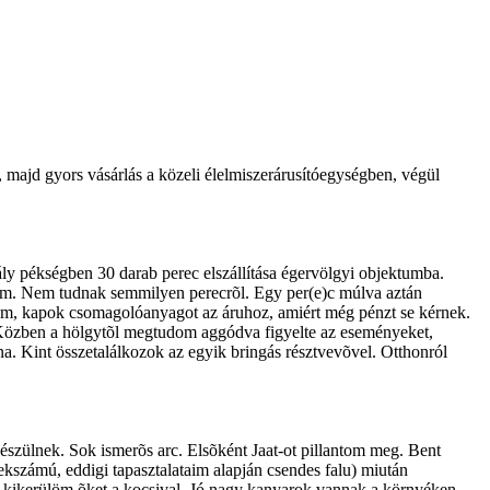
majd gyors vásárlás a közeli élelmiszerárusítóegységben, végül
ly pékségben 30 darab perec elszállítása égervölgyi objektumba.
em. Nem tudnak semmilyen perecrõl. Egy per(e)c múlva aztán
ttem, kapok csomagolóanyagot az áruhoz, amiért még pénzt se kérnek.
t. Közben a hölgytõl megtudom aggódva figyelte az eseményeket,
. Kint összetalálkozok az egyik bringás résztvevõvel. Otthonról
szülnek. Sok ismerõs arc. Elsõként Jaat-ot pillantom meg. Bent
ekszámú, eddigi tapasztalataim alapján csendes falu) miután
n kikerülöm õket a kocsival. Jó nagy kanyarok vannak a környéken,