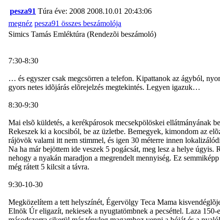
pesza91
Túra éve: 2008
2008.10.01 20:43:06
megnéz
pesza91 összes beszámolója
Simics Tamás Emléktúra (Rendezõi beszámoló)
7:30-8:30
… és egyszer csak megcsörren a telefon. Kipattanok az ágyból, nyom
gyors netes idõjárás elõrejelzés megtekintés. Legyen igazuk…
8:30-9:30
Mai elsõ küldetés, a kerékpárosok mecsekpölöskei ellátmányának bes
Rekeszek ki a kocsiból, be az üzletbe. Bemegyek, kimondom az elõ
rájövök valami itt nem stimmel, és igen 30 méterre innen lokalizál
Na ha már bejöttem ide veszek 5 pogácsát, meg lesz a helye úgyis. 
nehogy a nyakán maradjon a megrendelt mennyiség. Ez semmiképp se k
még rátett 5 kilcsit a távra.
9:30-10-30
Megközelítem a tett helyszínét, Égervölgy Teca Mama kisvendéglõje.
Elnök Úr eligazít, nekiesek a nyugtatömbnek a pecséttel. Laza 150-et
másodszorra sikerül már tényleg magamhoz venni a bóját és a nyalók