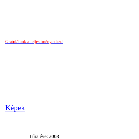
Gratulálunk a teljesítményekhez!
Képek
Túra éve: 2008