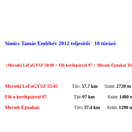
Simics Tamás Emlékév 2012 teljesítõi
:
10 túrázó
(
Mecseki LeFaGYSZ 58/48 + Elõ kerékpárral 97 + Mecsek Éjszakai Te
Mecseki LeFaGYSZ 55/45
Táv:
57.7 km
Szint:
2720 m
Elõ a kerékpárral 97
:
Táv:
97 km
Szint:
1400 
Mecsek Éjszakai:
Táv
:
37.4 km
Szint:
1290 