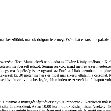
ás készülõdni, ma sok dolgom lesz még. Esõkabát és társai bepakolva, 
zerzése. Teca Mama elõzõ nap kiadta az Ukázt: Király utcában, a Kirá
zetesen megbeszélt jelszót. Semmi reakció, majd még egyszer megtesz
ódik egy másik pékség is, ez ugyanis az Európa. Hiába azonban nem jö
Rekeszek ki, 30 méter megtesz és most már sikerül eltalálni a célzóná
övetkezett volna be, legfeljebb minden részt vevõ kettõt kapott volna
 Hatalmas a nyüzsgés tájfutóversenyt (is) rendeznek. Kerekesek már ké
 sikerül elkészíteni. Aztán 10:00-kor indulok Kishajmásra, (csekély lél
ákat A szentkúti kanyar elõtt érem utol a mezõny elejét, majd óvatosa