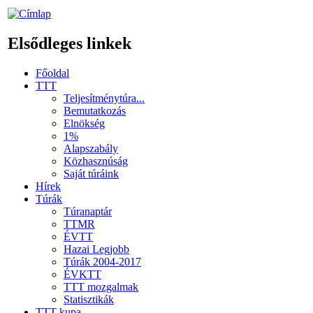
Elsődleges linkek
Főoldal
TTT
Teljesítménytúra...
Bemutatkozás
Elnökség
1%
Alapszabály
Közhasznúság
Saját túráink
Hírek
Túrák
Túranaptár
TTMR
ÉVTT
Hazai Legjobb
Túrák 2004-2017
ÉVKTT
TTT mozgalmak
Statisztikák
TTT kupa