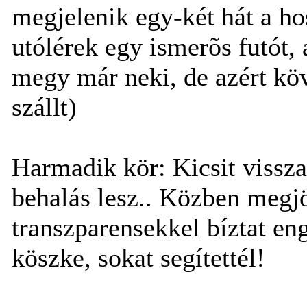
megjelenik egy-két hát a h
utólérek egy ismerõs futót,
megy már neki, de azért köve
szállt)
Harmadik kör: Kicsit vissz
behalás lesz.. Közben megjö
transzparensekkel bíztat eng
köszke, sokat segítettél!