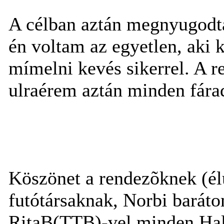
A célban aztán megnyugodta
én voltam az egyetlen, aki 
mímelni kevés sikerrel. A 
ulraérem aztán minden fárad
Köszönet a rendezõknek (él
futótársaknak, Norbi baráto
RitaB(TTB)-vel minden Hal