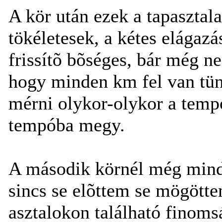
A kör után ezek a tapasztal
tökéletesek, a kétes elágaz
frissítõ bõséges, bár még n
hogy minden km fel van tün
mérni olykor-olykor a temp
tempóba megy.
A második körnél még mind
sincs se elõttem se mögöttem
asztalokon található finom