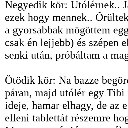
Negyedik kör: Utólérnek.. J
ezek hogy mennek.. Õrültek.
a gyorsabbak mögöttem eggy
csak én lejjebb) és szépen 
senki után, próbáltam a ma
Ötödik kör: Na bazze begör
páran, majd utólér egy Tibi
ideje, hamar elhagy, de az 
elleni tablettát részemre ho