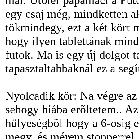
egy csaj még, mindketten ak
tökmindegy, ezt a két kört
hogy ilyen tablettának min
futok. Ma is egy új dolgot 
tapasztaltabbaknál ez a segít
Nyolcadik kör: Na végre az
sehogy hiába erõltetem.. Az
hülyeségbõl hogy a 6-osig 
megy, és mérem stopperrel.