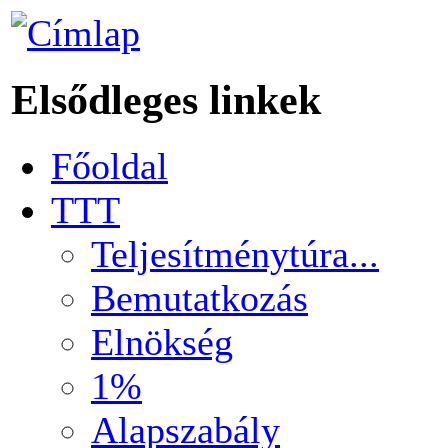
Elsődleges linkek
Főoldal
TTT
Teljesítménytúra...
Bemutatkozás
Elnökség
1%
Alapszabály