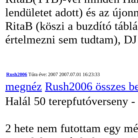
lendületet adott) és az új
RitaB (köszi a buzdító tábl
értelmezni sem tudtam), D
Rush2006
Túra éve: 2007
2007.07.01 16:23:33
megnéz
Rush2006 összes b
Halál 50 terepfutóverseny 
2 hete nem futottam egy mé