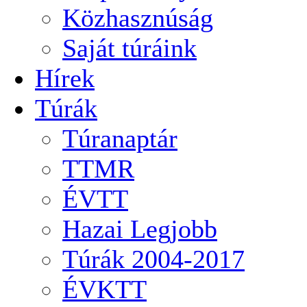
Közhasznúság
Saját túráink
Hírek
Túrák
Túranaptár
TTMR
ÉVTT
Hazai Legjobb
Túrák 2004-2017
ÉVKTT