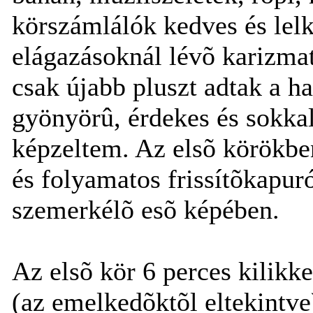
körszámlálók kedves és lelk
elágazásoknál lévõ karizma
csak újabb pluszt adtak a h
gyönyörû, érdekes és sokkal
képzeltem. Az elsõ körökben
és folyamatos frissítõkapur
szemerkélõ esõ képében.
Az elsõ kör 6 perces kilikke
(az emelkedõktõl eltekintve