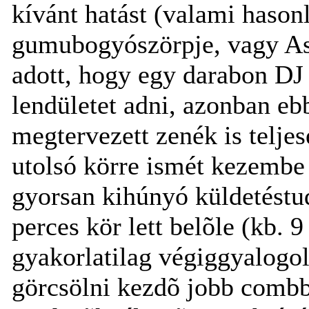
kívánt hatást (valami haso
gumubogyószörpje, vagy Aste
adott, hogy egy darabon D
lendületet adni, azonban eb
megtervezett zenék is teljes
utolsó körre ismét kezembe
gyorsan kihúnyó küldetéstu
perces kör lett belõle (kb. 9
gyakorlatilag végiggyalogol
görcsölni kezdõ jobb combba