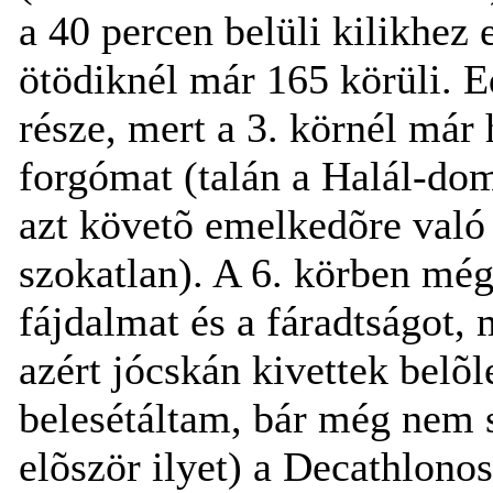
a 40 percen belüli kilikhez 
ötödiknél már 165 körüli. Ed
része, mert a 3. körnél már
forgómat (talán a Halál-dom
azt követõ emelkedõre való 
szokatlan). A 6. körben mé
fájdalmat és a fáradtságot,
azért jócskán kivettek belõ
belesétáltam, bár még nem so
elõször ilyet) a Decathlono