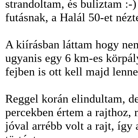
strandoltam, és buliztam :-)
futásnak, a Halál 50-et né
A kiírásban láttam hogy ne
ugyanis egy 6 km-es körpály
fejben is ott kell majd len
Reggel korán elindultam, de
percekben értem a rajthoz,
jóval arrébb volt a rajt, íg