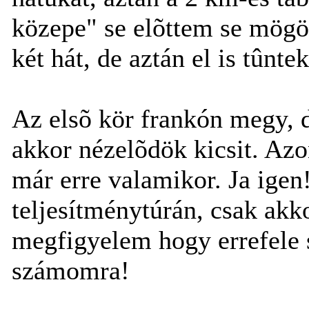
közepe" se elõttem se mögö
két hát, de aztán el is tûntek
Az elsõ kör frankón megy, 
akkor nézelõdök kicsit. Az
már erre valamikor. Ja igen
teljesítménytúrán, csak akko
megfigyelem hogy errefele s
számomra!