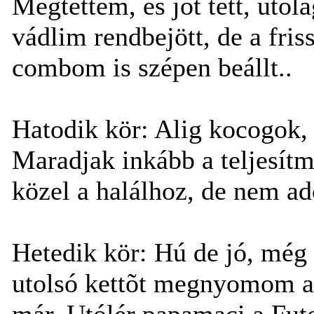
Megtettem, és jót tett, utó
vádlim rendbejött, de a fris
combom is szépen beállt..
Hatodik kör: Alig kocogok, 
Maradjak inkább a teljesí
közel a halálhoz, de nem ad
Hetedik kör: Hú de jó, még 
utolsó kettõt megnyomom 
már. Utólér papamaci a Fut