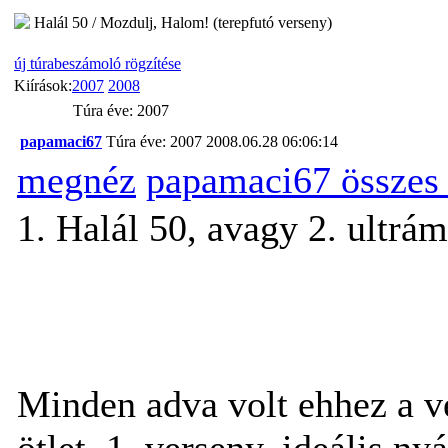
Halál 50 / Mozdulj, Halom! (terepfutó verseny)
új túrabeszámoló rögzítése
Kiírások:
2007
2008
Túra éve: 2007
papamaci67
Túra éve: 2007
2008.06.28 06:06:14
megnéz
papamaci67 összes
1. Halál 50, avagy 2. ultrám
Minden adva volt ehhez a ve
ötlet, 1. verseny, ideális ny