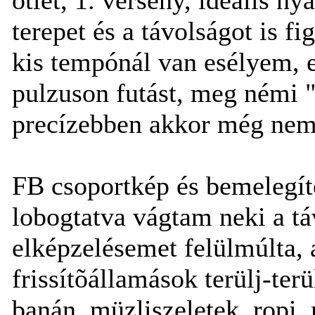
terepet és a távolságot is 
kis tempónál van esélyem, e
pulzuson futást, meg némi "
precízebben akkor még nem 
FB csoportkép és bemelegíté
lobogtatva vágtam neki a t
elképzelésemet felülmúlta, 
frissítõállamások terülj-terü
banán, müzliszeletek, ropi,