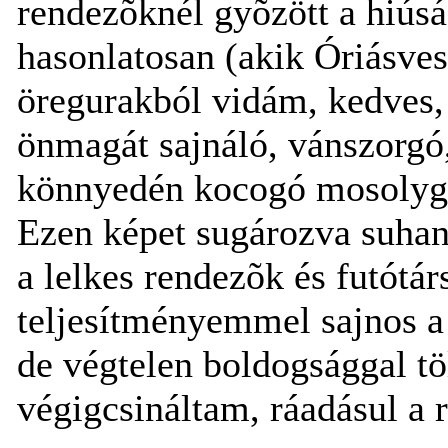
rendezõknél gyõzött a hiús
hasonlatosan (akik Óriásve
öregurakból vidám, kedves,
önmagát sajnáló, vánszorgó,
könnyedén kocogó mosolygó
Ezen képet sugározva suhan
a lelkes rendezõk és futótár
teljesítményemmel sajnos a
de végtelen boldogsággal töl
végigcsináltam, ráadásul a r