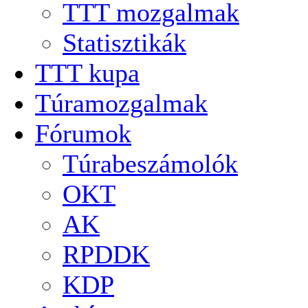
TTT mozgalmak
Statisztikák
TTT kupa
Túramozgalmak
Fórumok
Túrabeszámolók
OKT
AK
RPDDK
KDP