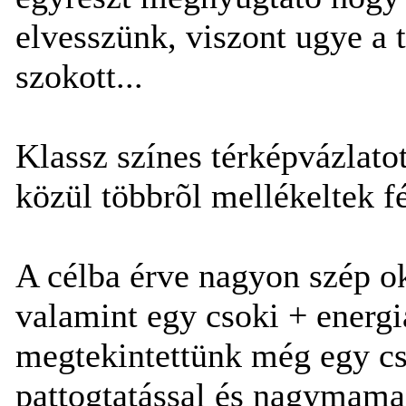
elvesszünk, viszont ugye a 
szokott...
Klassz színes térképvázlato
közül többrõl mellékeltek f
A célba érve nagyon szép ok
valamint egy csoki + energi
megtekintettünk még egy cs
pattogtatással és nagymama-