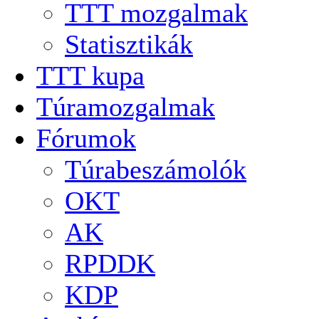
TTT mozgalmak
Statisztikák
TTT kupa
Túramozgalmak
Fórumok
Túrabeszámolók
OKT
AK
RPDDK
KDP