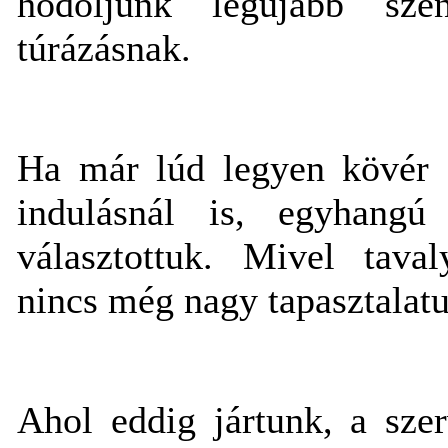
hódoljunk legújabb szen
túrázásnak.
Ha már lúd legyen kövér a
indulásnál is, egyhang
választottuk. Mivel taval
nincs még nagy tapasztalat
Ahol eddig jártunk, a sze