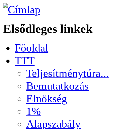
Elsődleges linkek
Főoldal
TTT
Teljesítménytúra...
Bemutatkozás
Elnökség
1%
Alapszabály