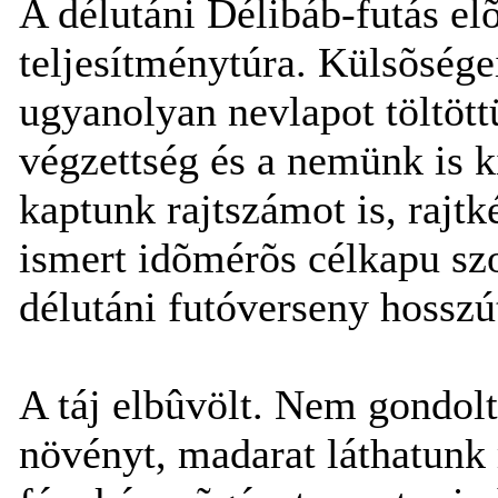
A délutáni Délibáb-futás el
teljesítménytúra. Külsõsége
ugyanolyan nevlapot töltöttü
végzettség és a nemünk is k
kaptunk rajtszámot is, rajtk
ismert idõmérõs célkapu sz
délutáni futóverseny hosszú
A táj elbûvölt. Nem gondol
növényt, madarat láthatunk 