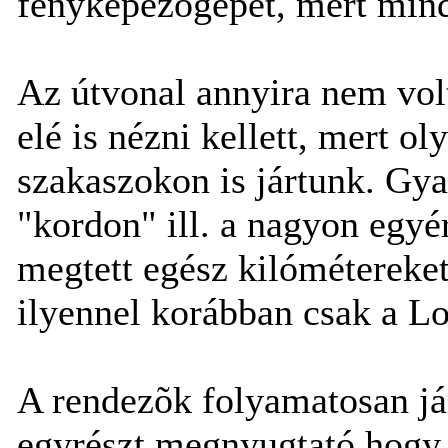
fényképezõgépet, mert mindi
Az útvonal annyira nem vol
elé is nézni kellett, mert o
szakaszokon is jártunk. Gya
"kordon" ill. a nagyon egyér
megtett egész kilómétereket
ilyennel korábban csak a L
A rendezõk folyamatosan jár
egyrészt megnyugtató hogy