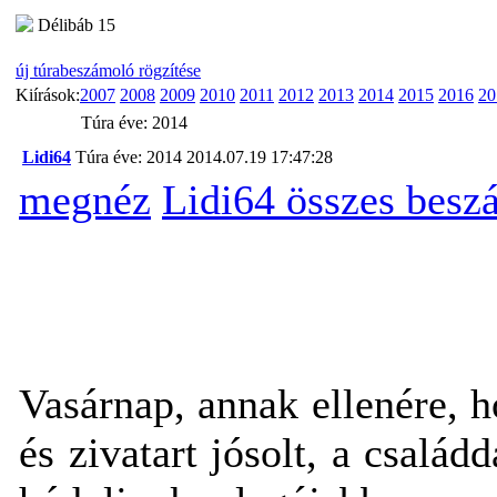
Délibáb 15
új túrabeszámoló rögzítése
Kiírások:
2007
2008
2009
2010
2011
2012
2013
2014
2015
2016
20
Túra éve: 2014
Lidi64
Túra éve: 2014
2014.07.19 17:47:28
megnéz
Lidi64 összes besz
Vasárnap, annak ellenére, h
és zivatart jósolt, a csalá