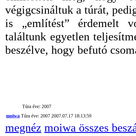
végigcsináltuk a túrát, ped
is „említést” érdemelt v
találtunk egyetlen teljesít
beszélve, hogy befutó csom
Túra éve: 2007
moiwa
Túra éve: 2007
2007.07.17 18:13:59
megnéz
moiwa összes besz