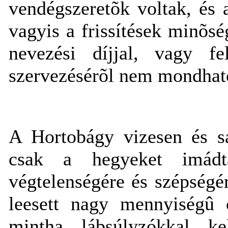
vendégszeretõk voltak, és 
vagyis a frissítések minõs
nevezési díjjal, vagy 
szervezésérõl nem mondható
A Hortobágy vizesen és sá
csak a hegyeket imád
végtelenségére és szépségér
leesett nagy mennyiségû 
mintha lábsúlyzókkal ke