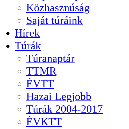
Közhasznúság
Saját túráink
Hírek
Túrák
Túranaptár
TTMR
ÉVTT
Hazai Legjobb
Túrák 2004-2017
ÉVKTT