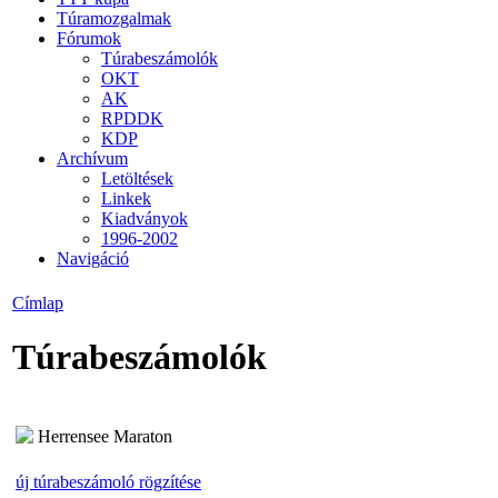
Túramozgalmak
Fórumok
Túrabeszámolók
OKT
AK
RPDDK
KDP
Archívum
Letöltések
Linkek
Kiadványok
1996-2002
Navigáció
Címlap
Túrabeszámolók
Herrensee Maraton
új túrabeszámoló rögzítése