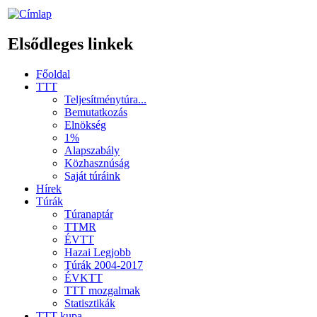
Elsődleges linkek
Főoldal
TTT
Teljesítménytúra...
Bemutatkozás
Elnökség
1%
Alapszabály
Közhasznúság
Saját túráink
Hírek
Túrák
Túranaptár
TTMR
ÉVTT
Hazai Legjobb
Túrák 2004-2017
ÉVKTT
TTT mozgalmak
Statisztikák
TTT kupa