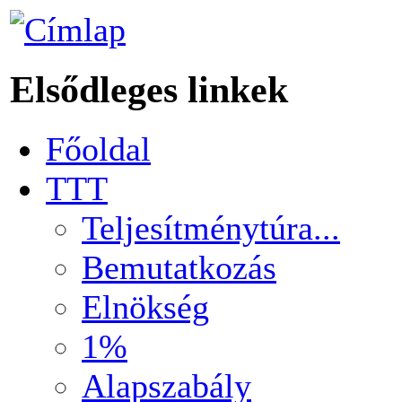
Elsődleges linkek
Főoldal
TTT
Teljesítménytúra...
Bemutatkozás
Elnökség
1%
Alapszabály