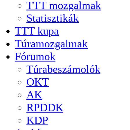
TTT mozgalmak
Statisztikák
TTT kupa
Túramozgalmak
Fórumok
Túrabeszámolók
OKT
AK
RPDDK
KDP