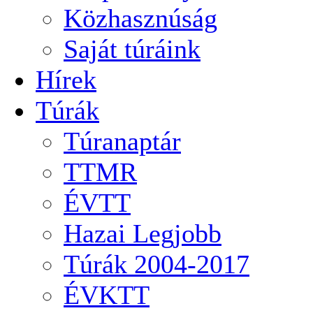
Közhasznúság
Saját túráink
Hírek
Túrák
Túranaptár
TTMR
ÉVTT
Hazai Legjobb
Túrák 2004-2017
ÉVKTT