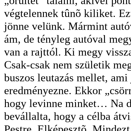
„õrültet” találni, akivel po
végtelennek tûnõ kiliket. Ez
jönne velünk. Mármint autó
ám, de tényleg autóval megy
van a rajttól. Ki megy viss
Csak-csak nem születik meg
buszos leutazás mellet, ami 
eredményezne. Ekkor „csörre
hogy levinne minket… Na de
bevállalta, hogy a célba átv
Pestre. Elképesztõ. Mindezt 