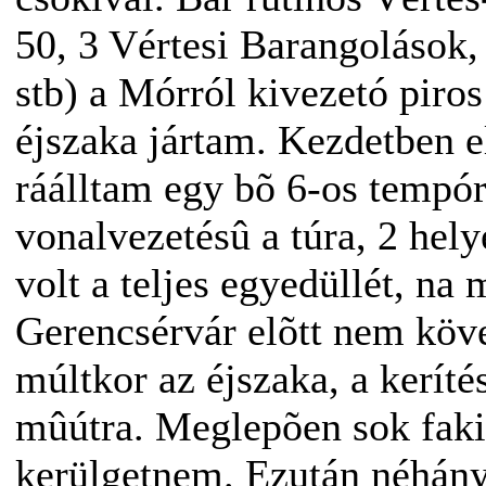
50, 3 Vértesi Barangolások
stb) a Mórról kivezetó piro
éjszaka jártam. Kezdetben el
ráálltam egy bõ 6-os tempó
vonalvezetésû a túra, 2 hely
volt a teljes egyedüllét, na 
Gerencsérvár elõtt nem köve
múltkor az éjszaka, a keríté
mûútra. Meglepõen sok fakit
kerülgetnem. Ezután néhány 