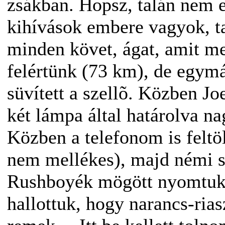
zsákban. Hopsz, talán nem e
kihívások embere vagyok, 
minden követ, ágat, amit me
felértünk (73 km), de egym
süvített a szellõ. Közben Joe
két lámpa által határolva n
Közben a telefonom is feltöl
nem mellékes), majd némi sü
Rushboyék mögött nyomtuk, 
hallottuk, hogy narancs-rias