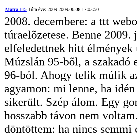
Mátra 115
Túra éve: 2009
2009.06.08 17:03:50
2008. decembere: a ttt webo
túraelõzetese. Benne 2009.
elfeledettnek hitt élmények 
Múzslán 95-bõl, a szakadó e
96-ból. Ahogy telik múlik az
agyamon: mi lenne, ha idén 
sikerült. Szép álom. Egy go
hosszabb távon nem voltam. 
döntöttem: ha nincs semmi 