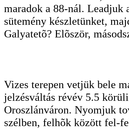
maradok a 88-nál. Leadjuk 
sütemény készletünket, maj
Galyatetõ? Elõször, másods
Vizes terepen vetjük bele 
jelzésváltás révév 5.5 körül
Oroszlánváron. Nyomjuk tov
szélben, felhõk között fel-f