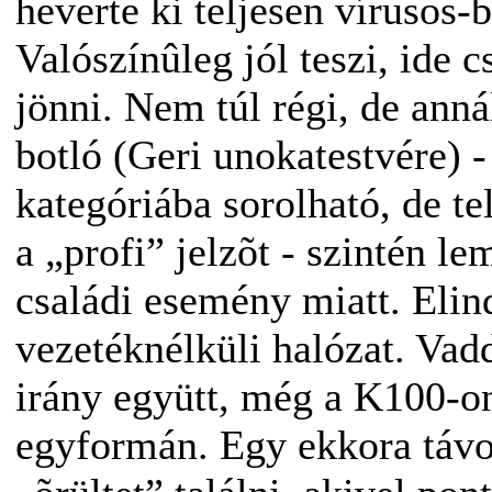
heverte ki teljesen vírusos-
Valószínûleg jól teszi, ide 
jönni. Nem túl régi, de ann
botló (Geri unokatestvére) 
kategóriába sorolható, de t
a „profi” jelzõt - szintén le
családi esemény miatt. Elin
vezetéknélküli halózat. Vad
irány együtt, még a K100-on
egyformán. Egy ekkora táv