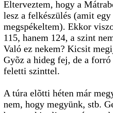
Elterveztem, hogy a Mátra
lesz a felkészülés (amit eg
megspékeltem). Ekkor viszo
115, hanem 124, a szint ne
Való ez nekem? Kicsit megi
Gyõz a hideg fej, de a forró 
feletti szinttel.
A túra elõtti héten már megy
nem, hogy megyünk, stb. Ge