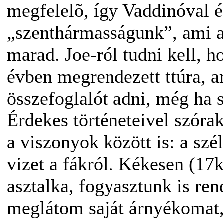
megfelelõ, így Vaddinóval é
„szenthármasságunk”, ami a
marad. Joe-ról tudni kell, h
évben megrendezett ttúra, a
összefoglalót adni, még ha s
Érdekes történeteivel szóra
a viszonyok között is: a szé
vizet a fákról. Kékesen (17k
asztalka, fogyasztunk is ren
meglátom saját árnyékomat, 