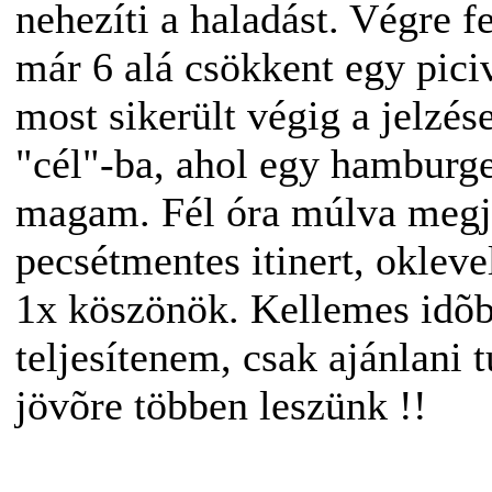
nehezíti a haladást. Végre f
már 6 alá csökkent egy piciv
most sikerült végig a jelzés
"cél"-ba, ahol egy hamburg
magam. Fél óra múlva megjöt
pecsétmentes itinert, okleve
1x köszönök. Kellemes idõbe
teljesítenem, csak ajánlan
jövõre többen leszünk !!