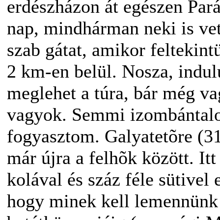
erdészházon át egészen Pará
nap, mindhárman neki is v
szab gátat, amikor feltekin
2 km-en belül. Nosza, indul
meglehet a túra, bár még va
vagyok. Semmi izombántalom
fogyasztom. Galyatetõre (31 
már újra a felhõk között. It
kolával és száz féle sütivel 
hogy minek kell lemennünk