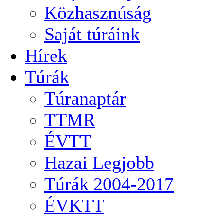
Közhasznúság
Saját túráink
Hírek
Túrák
Túranaptár
TTMR
ÉVTT
Hazai Legjobb
Túrák 2004-2017
ÉVKTT