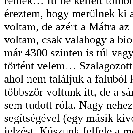
remek… Itt be kellett toln
éreztem, hogy merülnek ki a
voltam, de azért a Mátra az 
voltam, csak valahogy a bi
már 4300 szinten is túl vag
történt velem… Szalagozott
ahol nem találjuk a faluból
többször voltunk itt, de a s
sem tudott róla. Nagy nehez
segítségével (egy másik kiv
jelzést. Kúszunk felfele a m