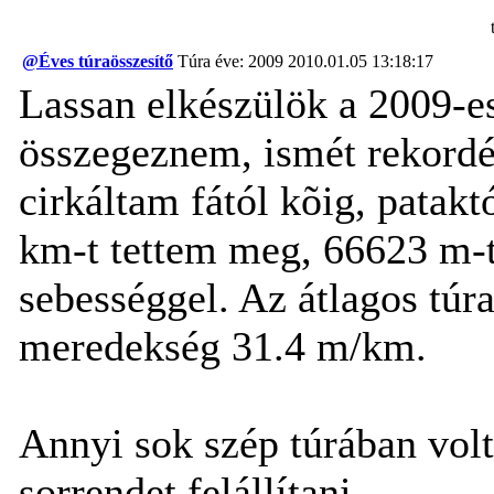
@Éves túraösszesítő
Túra éve: 2009
2010.01.05 13:18:17
Lassan elkészülök a 2009-es
összegeznem, ismét rekordé
cirkáltam fától kõig, patak
km-t tettem meg, 66623 m-
sebességgel. Az átlagos túr
meredekség 31.4 m/km.
Annyi sok szép túrában vol
sorrendet felállítani.