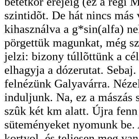
betétkör erejéig (ez a régi 
szintidõt. De hát nincs más v
kihasználva a g*sin(alfa) ne
pörgettük magunkat, még s
jelzi: bizony túllõttünk a cé
elhagyja a dózerutat. Sebaj
felnézünk Galyavárra. Nézel
induljunk. Na, ez a mászás 
szûk két km alatt. Újra fen
süteményeket nyomunk be. A
kortyol, és teljesen meg va