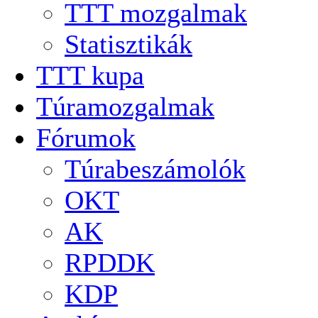
TTT mozgalmak
Statisztikák
TTT kupa
Túramozgalmak
Fórumok
Túrabeszámolók
OKT
AK
RPDDK
KDP