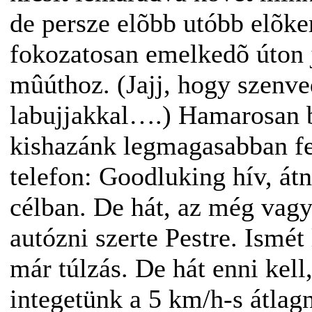
de persze elõbb utóbb elõke
fokozatosan emelkedõ úton j
mûúthoz. (Jajj, hogy szenve
labujjakkal….) Hamarosan 
kishazánk legmagasabban fek
telefon: Goodluking hív, átn
célban. De hát, az még vagy
autózni szerte Pestre. Ismét 
már túlzás. De hát enni kel
integetünk a 5 km/h-s átlag