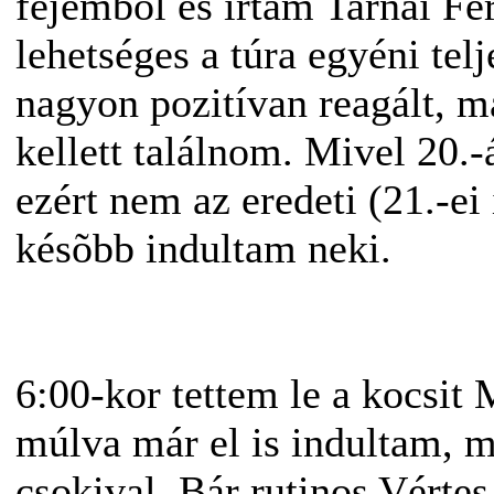
fejembõl és írtam Tarnai Fe
lehetséges a túra egyéni tel
nagyon pozitívan reagált, m
kellett találnom. Mivel 20.
ezért nem az eredeti (21.-e
késõbb indultam neki.
6:00-kor tettem le a kocsit
múlva már el is indultam, m
csokival. Bár rutinos Vérte