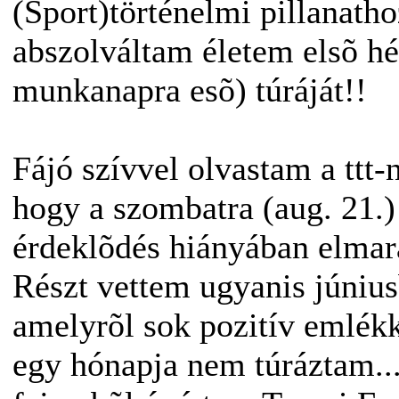
(Sport)történelmi pillanatho
abszolváltam életem elsõ hét
munkanapra esõ) túráját!!
Fájó szívvel olvastam a ttt-
hogy a szombatra (aug. 21.)
érdeklõdés hiányában elmar
Részt vettem ugyanis június
amelyrõl sok pozitív emlék
egy hónapja nem túráztam....