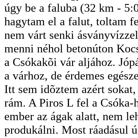
úgy be a faluba (32 km - 5:
hagytam el a falut, toltam 
nem várt senki ásványvízzel.
menni néhol betonúton Kocs
a Csókakõi vár aljához. Jópá
a várhoz, de érdemes egésze
Itt sem idõztem azért sokat
rám. A Piros L fel a Csóka-
ember az ágak alatt, nem le
produkálni. Most ráadásul ú