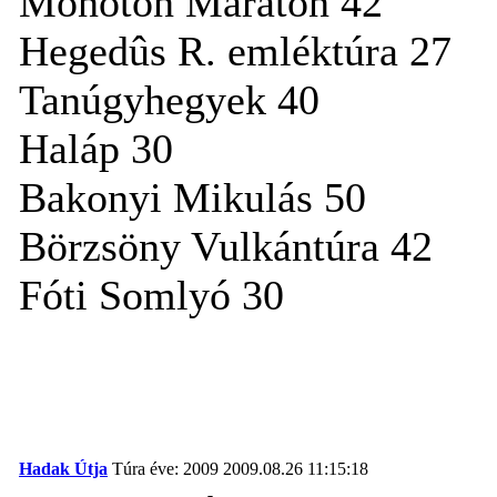
Monoton Maraton 42
Hegedûs R. emléktúra 27
Tanúgyhegyek 40
Haláp 30
Bakonyi Mikulás 50
Börzsöny Vulkántúra 42
Fóti Somlyó 30
Hadak Útja
Túra éve: 2009
2009.08.26 11:15:18