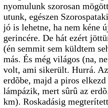
nyomulunk szorosan mögötte
utunk, egészen Szorospatak
jó is lehetne, ha nem kéne ú
gerincére. De hát ezért jött
(én semmit sem küldtem seh
más. És még világos (na, ne
volt, ami sikerült. Hurrá. 
erdõbe, majd a piros elkezd
lámpázik, mert sûrû az erdõ
km). Roskadásig megterített