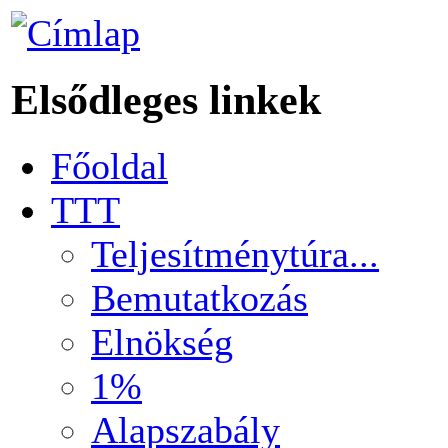
Elsődleges linkek
Főoldal
TTT
Teljesítménytúra...
Bemutatkozás
Elnökség
1%
Alapszabály