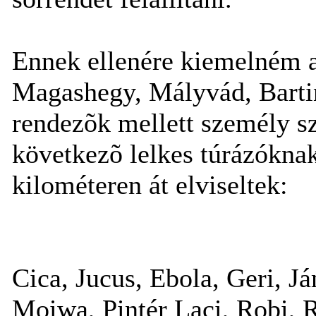
Ennek ellenére kiemelném a
Magashegy, Mályvád, Bartin
rendezõk mellett személy s
következõ lelkes túrázókna
kilométeren át elviseltek:
Cica, Jucus, Ebola, Geri, J
Moiwa, Pintér Laci, Robi, 