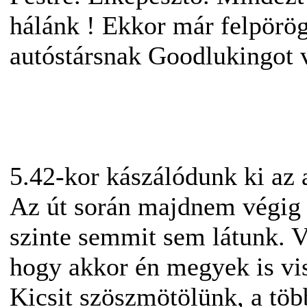
hálánk ! Ekkor már felpörö
autóstársnak Goodlukingot 
5.42-kor kászálódunk ki az 
Az út során majdnem végig e
szinte semmit sem látunk. V
hogy akkor én megyek is vi
Kicsit szöszmötölünk, a több