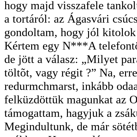
hogy majd visszafele tankol
a tortáról: az Ágasvári csúc
gondoltam, hogy jól kitolok
Kértem egy N***A telefontöl
de jött a válasz: „Milyet pa
töltõt, vagy régit ?” Na, e
redurmchmarst, inkább odaa
felküzdöttük magunkat az O
támogattam, hagyjuk a zsák
Megindultunk, de már söté