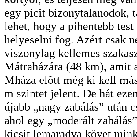
egy picit bizonytalanodok, ta
lehet, hogy a pihentebb te
helyeselni fog. Azért csak 
viszonylag kellemes szakasz
Mátraházára (48 km), amit a
Mháza elõtt még ki kell má
m szintet jelent. De hát eze
újabb „nagy zabálás” után c
ahol egy „moderált zabálás
kicsit lemaradva követ mink