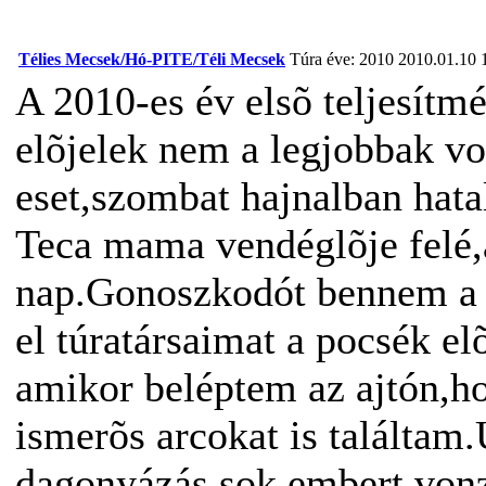
Télies Mecsek/Hó-PITE/Téli Mecsek
Túra éve: 2010
2010.01.10 
A 2010-es év elsõ teljesít
elõjelek nem a legjobbak vo
eset,szombat hajnalban hat
Teca mama vendéglõje felé,ah
nap.Gonoszkodót bennem a k
el túratársaimat a pocsék e
amikor beléptem az ajtón,h
ismerõs arcokat is találtam
dagonyázás sok embert vonz.