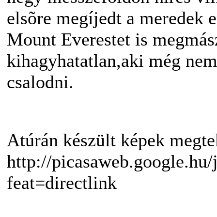
elsõre megíjedt a meredek e
Mount Everestet is megmász
kihagyhatatlan,aki még nem 
csalodni.
Atúrán készült képek megtek
http://picasaweb.google.hu
feat=directlink