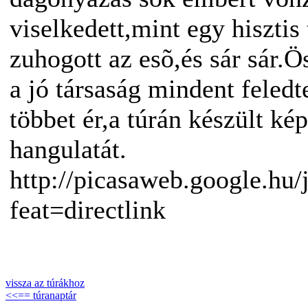
viselkedett,mint egy hisztis 
zuhogott az esõ,és sár sár.Ö
a jó társaság mindent feledt
többet ér,a túrán készült ké
hangulatát.
http://picasaweb.google.hu
feat=directlink
vissza az túrákhoz
<<== túranaptár