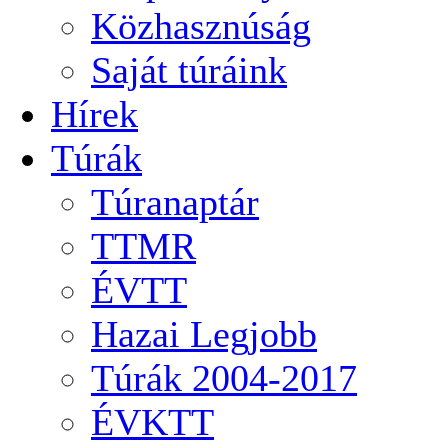
Közhasznúság
Saját túráink
Hírek
Túrák
Túranaptár
TTMR
ÉVTT
Hazai Legjobb
Túrák 2004-2017
ÉVKTT