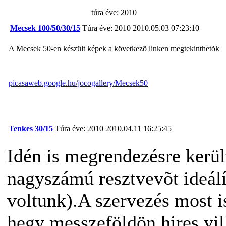
túra éve: 2010
Mecsek 100/50/30/15
Túra éve: 2010
2010.05.03 07:23:10
A Mecsek 50-en készült képek a következõ linken megtekinthetõk
picasaweb.google.hu/jocogallery/Mecsek50
Tenkes 30/15
Túra éve: 2010
2010.04.11 16:25:45
Idén is megrendezésre kerül
nagyszámú resztvevõt ideálí
voltunk).A szervezés most i
hegy messzeföldön hires vil