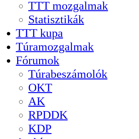
TTT mozgalmak
Statisztikák
TTT kupa
Túramozgalmak
Fórumok
Túrabeszámolók
OKT
AK
RPDDK
KDP