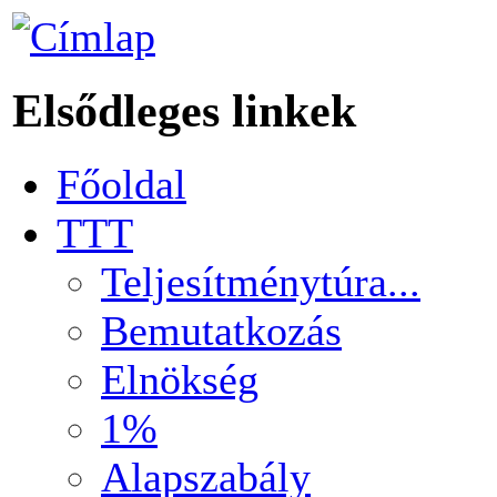
Elsődleges linkek
Főoldal
TTT
Teljesítménytúra...
Bemutatkozás
Elnökség
1%
Alapszabály