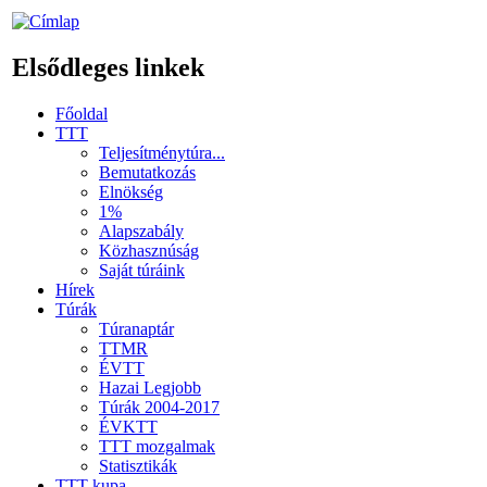
Elsődleges linkek
Főoldal
TTT
Teljesítménytúra...
Bemutatkozás
Elnökség
1%
Alapszabály
Közhasznúság
Saját túráink
Hírek
Túrák
Túranaptár
TTMR
ÉVTT
Hazai Legjobb
Túrák 2004-2017
ÉVKTT
TTT mozgalmak
Statisztikák
TTT kupa