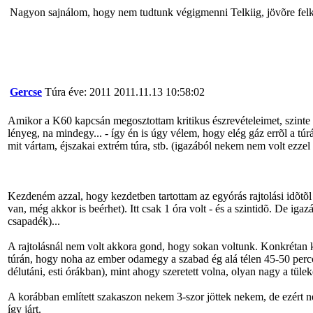
Nagyon sajnálom, hogy nem tudtunk végigmenni Telkiig, jövõre felkés
Gercse
Túra éve: 2011
2011.11.13 10:58:02
Amikor a K60 kapcsán megosztottam kritikus észrevételeimet, szinte a
lényeg, na mindegy... - így én is úgy vélem, hogy elég gáz errõl a 
mit vártam, éjszakai extrém túra, stb. (igazából nekem nem volt ezzel
Kezdeném azzal, hogy kezdetben tartottam az egyórás rajtolási idõtõl
van, még akkor is beérhet). Itt csak 1 óra volt - és a szintidõ. De ig
csapadék)...
A rajtolásnál nem volt akkora gond, hogy sokan voltunk. Konkrétan 
túrán, hogy noha az ember odamegy a szabad ég alá télen 45-50 perccel
délutáni, esti órákban), mint ahogy szeretett volna, olyan nagy a tüle
A korábban említett szakaszon nekem 3-szor jöttek nekem, de ezért ne
így járt.