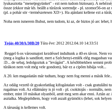
lyukasztotta "menetjegyünket" - ezt nem tudom biztosan). A nehézség
össze (ekkor már kb. beállt a túrázok sorrendje - pl. szomor56-on az u
(pl. a pohár sör <természetesen XD>). Ha ajánlani kellene ezt a túrát
Noha nem ismerem Bubut, nem tudom, ki az, de biztos jó arc lehet, ha
Tojás 40/30A/30B/20
Túra éve: 2012
2012.04.10 14:33:51
Reggel 6-os városmajori kezdéssel indultunk a 40-es távon. Nem volt 
(meg a logika is sandított, mert a Széchenyi-emlék elég magasban van
:D... de sebaj, ledolgoztuk a "levágást". A késõbbiekben semmi prob
túrákon nem volt még vele gondom), bár ez a cipõm hibája volt...
A 20. km magaslatán már tudtam, hogy nem fog menni a másik fele..
Az odáig vezetõ út gyakorlatilag kifogástalan volt - csak gratulálni t
rugalmas volt. Az ellátmány is jó volt - pl. csokitojás - normális, n
ember, mint 10 másikat olyanból, amit meg sem akar enni. Aztán az Ár
asztalka. Meglepõdtem, hogy volt aszalt gyümölcs (lehet, sok helyen be
A társaság is kellemes volt.