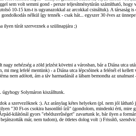
gel sem volt semmi gond - persze teljesítménytúrán számítható, hogy va
tolsó 10-15 km-t is ugyanazokkal az arcokkal csináltuk). A társaság is c
, gondolkodás nélkül így tennék - csak hát... egyszer 30 éves az ünnepel
 ilyen túrát szerveznek a szülinapjára ;)
nagy nehézség a zöld jelzést követni a városban, bár a Diána utca után 
, mi meg lefelé mentünk) - a Diána utca lépcsõinek a felénél el kellett
léma nem adótott, ám a táv harmadánál a lábam bemondta az unalmast - f
. úgyhogy Solymáron kiszálltunk.
udok a szervezõknek :). Az aránylag kétes helyeken (pl. nem jól látható j
em ilyen "30 Ft-os csokira hasonlító ízû" (gondolom, mindenki érti, mire
pád-kilátónál gyors "ebédszerûséget" zavartunk le, bár ilyen a formánk, 
játszották már, nem tudom), de ötletes dolog volt :) Frissítõ, szendvics