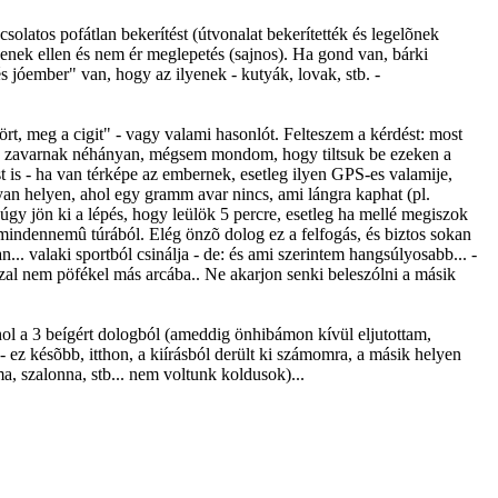
olatos pofátlan bekerítést (útvonalat bekerítették és legelõnek
yenek ellen és nem ér meglepetés (sajnos). Ha gond van, bárki
 jóember" van, hogy az ilyenek - kutyák, lovak, stb. -
ört, meg a cigit" - vagy valami hasonlót. Felteszem a kérdést: most
m is zavarnak néhányan, mégsem mondom, hogy tiltsuk be ezeken a
st is - ha van térképe az embernek, esetleg ilyen GPS-es valamije,
an helyen, ahol egy gramm avar nincs, ami lángra kaphat (pl.
úgy jön ki a lépés, hogy leülök 5 percre, esetleg ha mellé megiszok
 mindennemû túrából. Elég önzõ dolog ez a felfogás, és biztos sokan
. valaki sportból csinálja - de: és ami szerintem hangsúlyosabb... -
zzal nem pöfékel más arcába.. Ne akarjon senki beleszólni a másik
hol a 3 beígért dologból (ameddig önhibámon kívül eljutottam,
 - ez késõbb, itthon, a kiírásból derült ki számomra, a másik helyen
a, szalonna, stb... nem voltunk koldusok)...