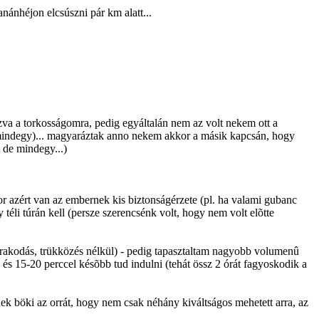
nánhéjon elcsúszni pár km alatt...
ozva a torkosságomra, pedig egyáltalán nem az volt nekem ott a
st mindegy)... magyaráztak anno nekem akkor a másik kapcsán, hogy
 de mindegy...)
or azért van az embernek kis biztonságérzete (pl. ha valami gubanc
téli túrán kell (persze szerencsénk volt, hogy nem volt elõtte
urakodás, trükközés nélkül) - pedig tapasztaltam nagyobb volumenû
 és 15-20 perccel késõbb tud indulni (tehát össz 2 órát fagyoskodik a
nek böki az orrát, hogy nem csak néhány kiváltságos mehetett arra, az