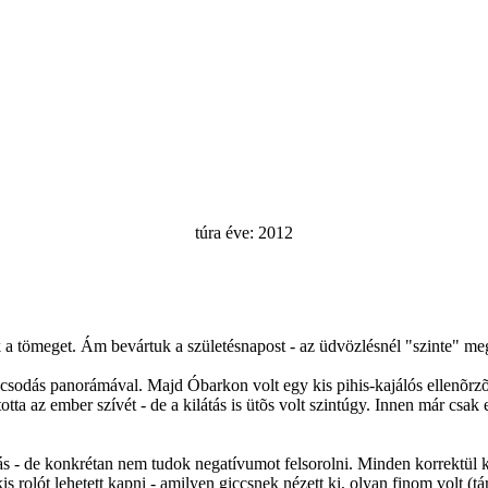
túra éve: 2012
 a tömeget. Ám bevártuk a születésnapost - az üdvözlésnél "szinte" me
t csodás panorámával. Majd Óbarkon volt egy kis pihis-kajálós ellenõr
ta az ember szívét - de a kilátás is ütõs volt szintúgy. Innen már csak
s - de konkrétan nem tudok negatívumot felsorolni. Minden korrektül ki l
kis rolót lehetett kapni - amilyen giccsnek nézett ki, olyan finom volt (t