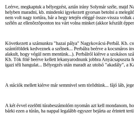
Leérve, megkaptuk a bélyegzést, aztán irány Solymár széle, majd Na
helyben maradni, kb. mindenki igyekezett gyorsan betolni a melegítõ
nem volt nagy tortúra, bár a hegy tetején eléggé össze-vissza volta
szélén az ellenõrzõponton tea várt volna minket (akkor készült éppen
Következett a számunkra "hazai pálya" Nagykovácsi-Perbál. Kb. csuko
szántóföldek kedveznek a szélnek... Perbálra beérve a kocsmáros 
alakult, hogy végül nem mentünk...). Perbálról kiérve a szokásos sz
Kb. Tök fölé beérve kellett lekanyarodnunk jobbra Anyácsapuszta fe
igazi téli hangulat... Bélyegzés után maradt az utolsó "akadály", a
A stációk mellett kiérve már semmivel sem törõdtünk... fájó láb, jeg
A két évvel ezelõtti túrabeszámolóm nyomán azt kell mondanom, hogy s
bárki ezen a túrán, ha nappal legalább egyszer bejárta az érintett terü