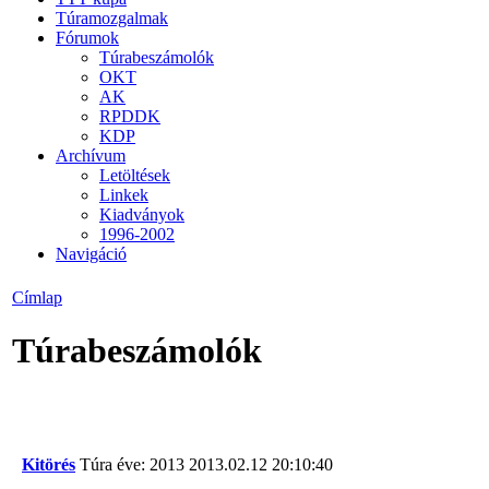
Túramozgalmak
Fórumok
Túrabeszámolók
OKT
AK
RPDDK
KDP
Archívum
Letöltések
Linkek
Kiadványok
1996-2002
Navigáció
Címlap
Túrabeszámolók
Kitörés
Túra éve: 2013
2013.02.12 20:10:40