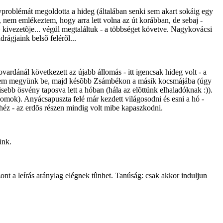
problémát megoldotta a hideg (általában senki sem akart sokáig egy
 nem emlékeztem, hogy arra lett volna az út korábban, de sebaj -
 kivezetõje... végül megtaláltuk - a többséget követve. Nagykovácsi
rágjaink belsõ felérõl...
ardánál következett az újabb állomás - itt igencsak hideg volt - a
st nem megyünk be, majd késõbb Zsámbékon a másik kocsmájába (úgy
sebb ösvény taposva lett a hóban (hála az elõttünk elhaladóknak :)).
omok). Anyácsapuszta felé már kezdett világosodni és esni a hó -
ehéz - az erdõs részen mindig volt mibe kapaszkodni.
ünk.
ont a leírás aránylag elégnek tûnhet. Tanúság: csak akkor induljun