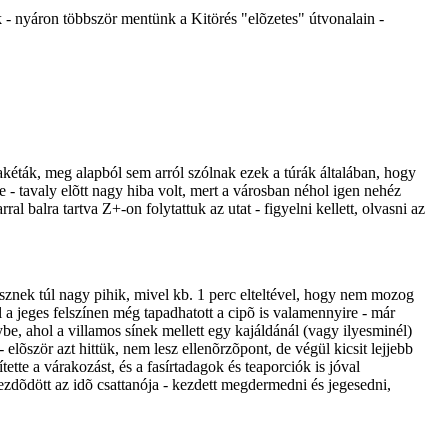
k - nyáron többször mentünk a Kitörés "elõzetes" útvonalain -
akéták, meg alapból sem arról szólnak ezek a túrák általában, hogy
- tavaly elõtt nagy hiba volt, mert a városban néhol igen nehéz
 balra tartva Z+-on folytattuk az utat - figyelni kellett, olvasni az
lesznek túl nagy pihik, mivel kb. 1 perc elteltével, hogy nem mozog
ol a jeges felszínen még tapadhatott a cipõ is valamennyire - már
be, ahol a villamos sínek mellett egy kajáldánál (vagy ilyesminél)
õször azt hittük, nem lesz ellenõrzõpont, de végül kicsit lejjebb
ette a várakozást, és a fasírtadagok és teaporciók is jóval
zdõdött az idõ csattanója - kezdett megdermedni és jegesedni,