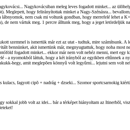
gykovácsi... Nagykovácsiban meleg leves fogadott minket... az ülõhely
t). Meglepett, hogy felirányítottak minket a Nagy-Szénásra... bevallom,
k a lábnyomok, nem csak mi voltunk gondban, hogy merrefelé lehet a K+
), de nem vártuk meg. 1 percre álltunk meg, hogy a jeget letördeljük nad
tt szemmel is ismertük már ezt az utat - tudtuk, mire számítsunk. A lov
invitált bennünket, akit ismertünk már, megnyugtattuk, hogy noha mo
ántóföld fogadott minket... ekkor már nem volt nehéz menni, mert egy ki
lé - a nyomokból láttuk, hogy a két irányból az egyikben eltûnnek a ny
 Kakukk-hegy, amit meglepõen könnyû volt legyûrni... lejutni sem volt n
es kulacs, fagyott cipõ + nadrág + dzseki... Szomor sportcsarnokig kiért
okkal jobb volt az idei... bár a térképet hiányoltam az Itinerbõl, visz
leteket!