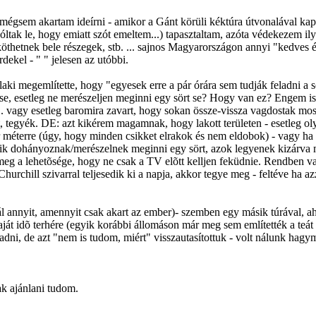
mégsem akartam ideírni - amikor a Gánt körüli kéktúra útvonalával kapcs
óltak le, hogy emiatt szót emeltem...) tapasztaltam, azóta védekezem il
thetnek bele részegek, stb. ... sajnos Magyarországon annyi "kedves és
ekel - " " jelesen az utóbbi.
aki megemlítette, hogy "egyesek erre a pár órára sem tudják feladni a s
git se, esetleg ne merészeljen meginni egy sört se? Hogy van ez? Enge
ák... vagy esetleg baromira zavart, hogy sokan össze-vissza vagdostak mo
 tegyék. DE: azt kikérem magamnak, hogy lakott területen - esetleg oly
r méterre (úgy, hogy minden csikket elrakok és nem eldobok) - vagy ha 
 akik dohányoznak/merészelnek meginni egy sört, azok legyenek kizárva
g a lehetõsége, hogy ne csak a TV elõtt kelljen feküdnie. Rendben van..
urchill szivarral teljesedik ki a napja, akkor tegye meg - feltéve ha a
nál annyit, amennyit csak akart az ember)- szemben egy másik túrával, a
i saját idõ terhére (egyik korábbi állomáson már meg sem említették a teát
adni, de azt "nem is tudom, miért" visszautasítottuk - volt nálunk hagym
ak ajánlani tudom.