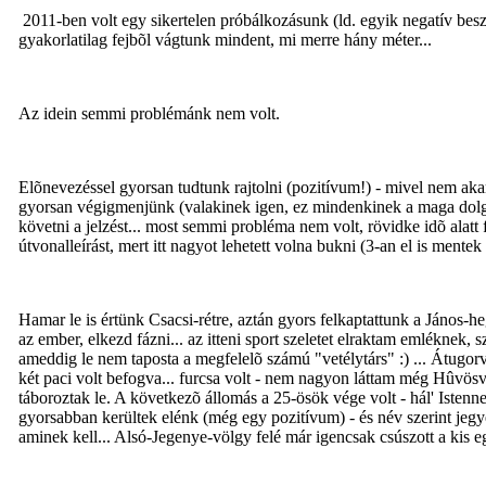
2011-ben volt egy sikertelen próbálkozásunk (ld. egyik negatív besz
gyakorlatilag fejbõl vágtunk mindent, mi merre hány méter...
Az idein semmi problémánk nem volt.
Elõnevezéssel gyorsan tudtunk rajtolni (pozitívum!) - mivel nem aka
gyorsan végigmenjünk (valakinek igen, ez mindenkinek a maga dolga).
követni a jelzést... most semmi probléma nem volt, rövidke idõ alatt 
útvonalleírást, mert itt nagyot lehetett volna bukni (3-an el is mentek
Hamar le is értünk Csacsi-rétre, aztán gyors felkaptattunk a János-he
az ember, elkezd fázni... az itteni sport szeletet elraktam emléknek, 
ameddig le nem taposta a megfelelõ számú "vetélytárs" :) ... Átugorv
két paci volt befogva... furcsa volt - nem nagyon láttam még Hûvösv
táboroztak le. A következõ állomás a 25-ösök vége volt - hál' Istenne
gyorsabban kerültek elénk (még egy pozitívum) - és név szerint jeg
aminek kell... Alsó-Jegenye-völgy felé már igencsak csúszott a kis eg