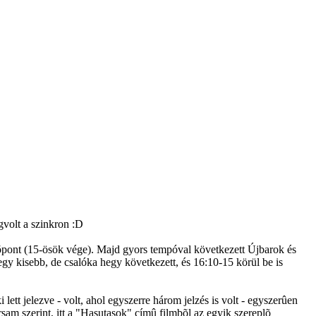
gvolt a szinkron :D
zõpont (15-ösök vége). Majd gyors tempóval következett Újbarok és
 egy kisebb, de csalóka hegy következett, és 16:10-15 körül be is
ett jelezve - volt, ahol egyszerre három jelzés is volt - egyszerûen
ársam szerint, itt a "Hasutasok" címû filmbõl az egyik szereplõ