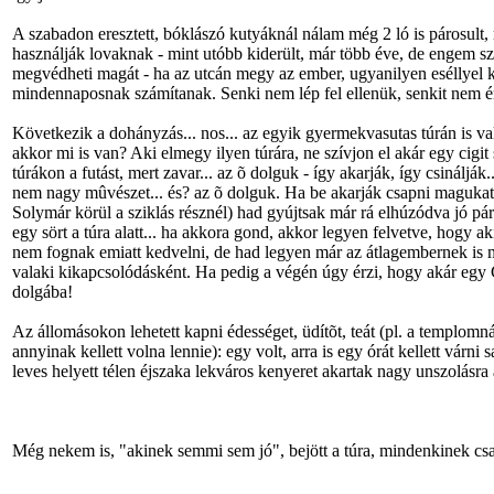
A szabadon eresztett, bóklászó kutyáknál nálam még 2 ló is párosult, 
használják lovaknak - mint utóbb kiderült, már több éve, de engem sz
megvédheti magát - ha az utcán megy az ember, ugyanilyen eséllyel kö
mindennaposnak számítanak. Senki nem lép fel ellenük, senkit nem érd
Következik a dohányzás... nos... az egyik gyermekvasutas túrán is val
akkor mi is van? Aki elmegy ilyen túrára, ne szívjon el akár egy ci
túrákon a futást, mert zavar... az õ dolguk - így akarják, így csinálj
nem nagy mûvészet... és? az õ dolguk. Ha be akarják csapni magukat,
Solymár körül a sziklás résznél) had gyújtsak már rá elhúzódva jó pá
egy sört a túra alatt... ha akkora gond, akkor legyen felvetve, hogy
nem fognak emiatt kedvelni, de had legyen már az átlagembernek is me
valaki kikapcsolódásként. Ha pedig a végén úgy érzi, hogy akár egy Ch
dolgába!
Az állomásokon lehetett kapni édességet, üdítõt, teát (pl. a templom
annyinak kellett volna lennie): egy volt, arra is egy órát kellett várn
leves helyett télen éjszaka lekváros kenyeret akartak nagy unszolásra 
Még nekem is, "akinek semmi sem jó", bejött a túra, mindenkinek cs