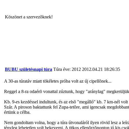
Köszönet a szervezõknek!
BUBU születésnapi túra
Túra éve: 2012
2012.04.21 18:26:35
A 30-as túratáv miatt tökéletes próba volt az új cipellõnek...
Reggel a 8-ra odaérõ vonattal zúztunk, hogy "aránylag" megkerüljük
Kb. 9-es kezdéssel indultunk, és az elsõ "megálló" kb. 7 km-nél vol
Szár. A piroson baktattunk fel Zupa-tetõre, ami igencsak megdobbantot
értünk a célba.
Nem gondoltam volna, hogy a túra útvonaláról ilyen rövid lesz a leírá
tényleg lehetetlen volt bekeverni. A titkos ellenõrzõponton jó kis cso