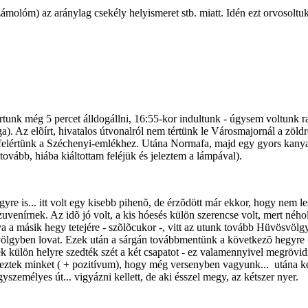
ámolóm) az aránylag csekély helyismeret stb. miatt. Idén ezt orvosoltu
rtunk még 5 percet álldogállni, 16:55-kor indultunk - úgysem voltunk r
 Az elõírt, hivatalos útvonalról nem tértünk le Városmajornál a zöldre 
felértünk a Széchenyi-emlékhez. Utána Normafa, majd egy gyors kanyarral
 tovább, hiába kiáltottam feléjük és jeleztem a lámpával).
gyre is... itt volt egy kisebb pihenõ, de érzõdött már ekkor, hogy nem 
szuvenírnek. Az idõ jó volt, a kis hóesés külön szerencse volt, mert néh
a a másik hegy tetejére - szõlõcukor -, vitt az utunk tovább Hüvösvölgy
ölgyben lovat. Ezek után a sárgán továbbmentünk a következõ hegyre - el
k külön helyre szedték szét a két csapatot - ez valamennyivel megrövidít
yeztek minket ( + pozitívum), hogy még versenyben vagyunk... utána ke
yszemélyes út... vigyázni kellett, de aki ésszel megy, az kétszer nyer.