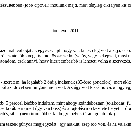
zültebben (jobb cipõvel) indulunk majd, mert tényleg ciki ilyen kis ba
túra éve: 2011
zonnal leoltogattak egyesek - pl. hogy valakinek elég volt a kaja, cél
túráról szinte több negatívumot összeszedni (valós, vagy beképzelt, mo
 gondom, csak annyi, hogy kicsit emberibb is lehetett volna a szervezés,
 - szeretem, ha legalább 2 óráig indítanak (35-ösre gondolok), mert akk
azából az idõvel semmi gond nem volt. Az úgy volt kiszámolva, ahogy egy 
kb. 5 perccel késõbb indultam, mint ahogy szándékoztam (tolakodás, f
 korábban (mert úgy van busz) és a rajtolási idõ kezdete helyett 1 óra
kedés, stb... (nem írom többet ki, hogy melyik túrára gondolok.)
m teszek gúnyos megjegyzést - így alakult, szép idõ volt, és ha valaki