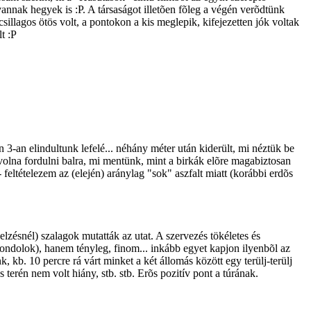
nnak hegyek is :P. A társaságot illetõen fõleg a végén verõdtünk
sillagos ötös volt, a pontokon a kis meglepik, kifejezetten jók voltak
t :P
3-an elindultunk lefelé... néhány méter után kiderült, mi néztük be
 volna fordulni balra, mi mentünk, mint a birkák elõre magabiztosan
eltételezem az (elején) aránylag "sok" aszfalt miatt (korábbi erdõs
elzésnél) szalagok mutatták az utat. A szervezés tökéletes és
 gondolok), hanem tényleg, finom... inkább egyet kapjon ilyenbõl az
kb. 10 percre rá várt minket a két állomás között egy terülj-terülj
 terén nem volt hiány, stb. stb. Erõs pozitív pont a túrának.