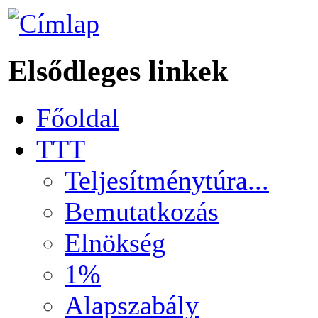
Elsődleges linkek
Főoldal
TTT
Teljesítménytúra...
Bemutatkozás
Elnökség
1%
Alapszabály