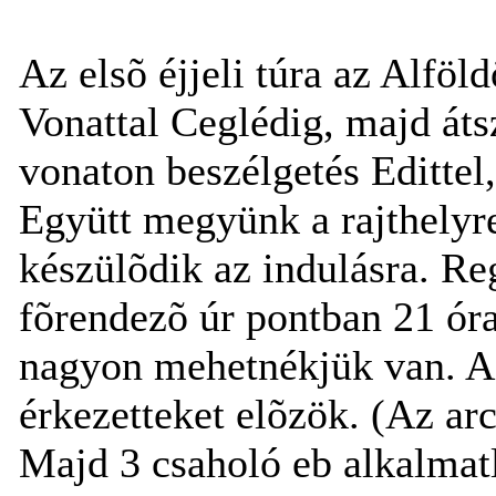
Az elsõ éjjeli túra az Alföld
Vonattal Ceglédig, majd áts
vonaton beszélgetés Edittel, 
Együtt megyünk a rajthelyre
készülõdik az indulásra. Reg
fõrendezõ úr pontban 21 óra
nagyon mehetnékjük van. Az
érkezetteket elõzök. (Az ar
Majd 3 csaholó eb alkalmat