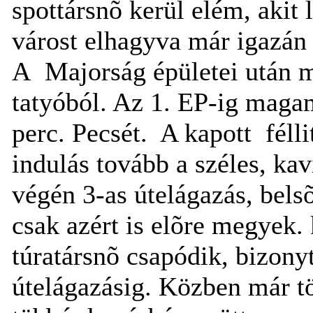
spottársnõ kerül elém, aki
várost elhagyva már igazán 
A Majorság épületei után m
tatyóból. Az 1. EP-ig magam
perc. Pecsét. A kapott féll
indulás tovább a széles, kav
végén 3-as útelágazás, bels
csak azért is elõre megyek. 
túratársnõ csapódik, bizonyt
útelágazásig. Közben már tö