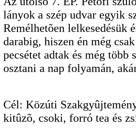
Az utolsó 7. EP. Petõfi szül
lányok a szép udvar egyik s
Remélhetõen lelkesedésük é
darabig, hiszen én még csak
pecsétet adtak és még több s
osztani a nap folyamán, akár
Cél: Közúti Szakgyûjtemény
kitûzõ, csoki, forró tea és z