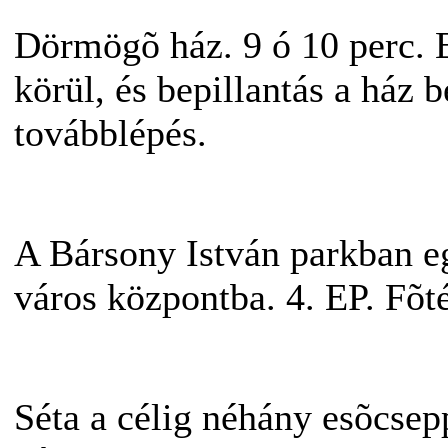
Dörmögõ ház. 9 ó 10 perc. 
körül, és bepillantás a ház b
továbblépés.
A Bársony István parkban eg
város központba. 4. EP. Fõté
Séta a célig néhány esõcsepp