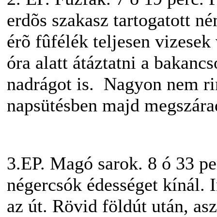
erdõs szakasz tartogatott né
érõ fûfélék teljesen vizesek
óra alatt átáztatni a bakanc
nadrágot is. Nagyon nem ri
napsütésben majd megszárad.
3.EP. Magó sarok. 8 ó 33 p
négercsók édességet kínál. 
az út. Rövid földút után, as