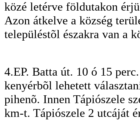
közé letérve földutakon érjü
Azon átkelve a község terül
településtõl északra van a 
4.EP. Batta út. 10 ó 15 per
kenyérbõl lehetett választan
pihenõ. Innen Tápiószele szé
km-t. Tápiószele 2 utcáját 