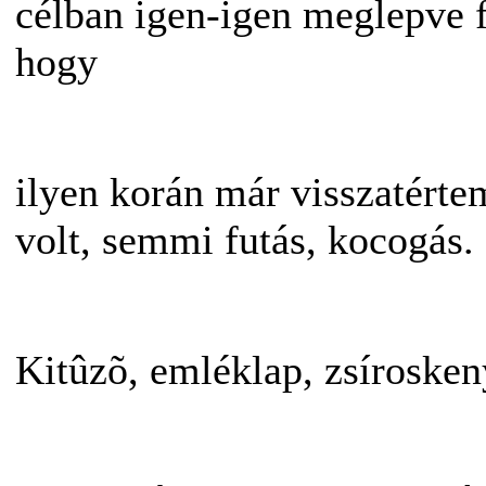
célban igen-igen meglepve
hogy
ilyen korán már visszatérte
volt, semmi futás, kocogás.
Kitûzõ, emléklap, zsíroske