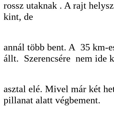
rossz utaknak
. A rajt helys
kint, de
annál több bent. A 35 km-es 
állt.
Szerencsére nem ide ke
asztal elé. Mivel már két he
pillanat alatt végbement.
I