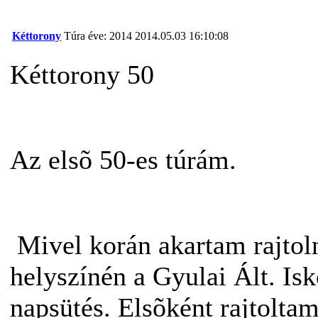
Kéttorony
Túra éve: 2014
2014.05.03 16:10:08
Kéttorony 50
Az elsõ 50-es túrám.
Mivel korán akartam rajtolni
helyszínén a Gyulai Ált. Is
napsütés. Elsõként rajtolta