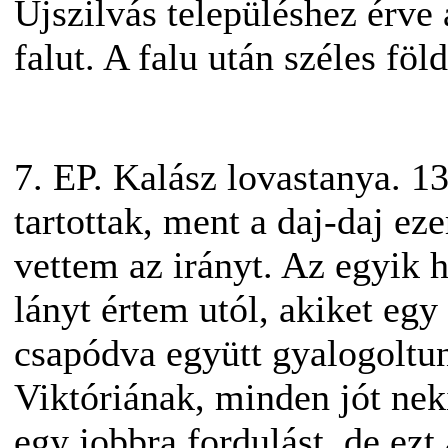
Újszilvás településhez érve 
falut. A falu után széles föl
7. EP. Kalász lovastanya. 13
tartottak, ment a daj-daj eze
vettem az irányt. Az egyik 
lányt értem utól, akiket eg
csapódva együtt gyalogoltun
Viktóriának, minden jót ne
egy jobbra fordulást, de ezt