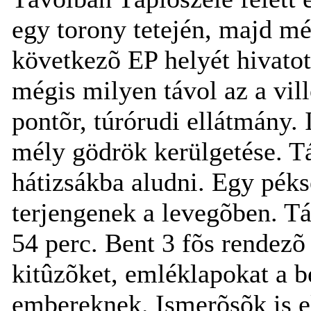
egy torony tetején, majd mé
következõ EP helyét hivatot
mégis milyen távol az a vill
pontõr, túrórudi ellátmány.
mély gödrök kerülgetése. Tá
hátizsákba aludni. Egy péks
terjengenek a levegõben. Tá
54 perc. Bent 3 fõs rendezõ 
kitûzõket, emléklapokat a 
embereknek. Ismerõsõk is e