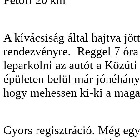
Petõfi 20 km
A kívácsiság által hajtva jö
rendezvényre. Reggel 7 óra 
leparkolni az autót a Közút
épületen belül már jónéhány
hogy mehessen ki-ki a maga 
Gyors regisztráció. Még egy