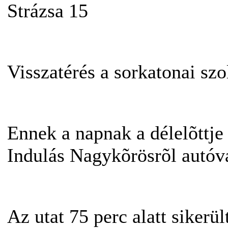
Strázsa 15
Visszatérés a sorkatonai szo
Ennek a napnak a délelõttje
Indulás Nagykõrösrõl autóva
Az utat 75 perc alatt sikerü