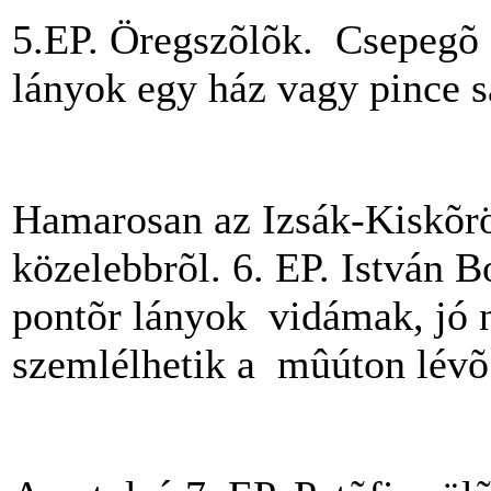
5.EP. Öregszõlõk. Csepegõ e
lányok egy ház vagy pince 
Hamarosan az Izsák-Kiskõr
közelebbrõl. 6. EP. István 
pontõr lányok vidámak, jó n
szemlélhetik a mûúton lévõ 