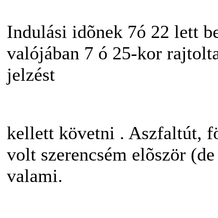
Indulási idõnek 7ó 22 lett b
valójában 7 ó 25-kor rajtolt
jelzést
kellett követni
. Aszfaltút, 
volt szerencsém elõször (d
valami.