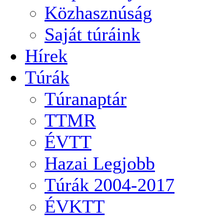
Közhasznúság
Saját túráink
Hírek
Túrák
Túranaptár
TTMR
ÉVTT
Hazai Legjobb
Túrák 2004-2017
ÉVKTT