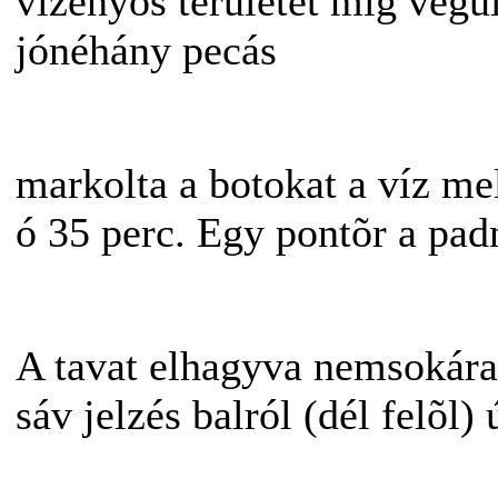
vizenyõs területet míg végül
jónéhány pecás
markolta a botokat a víz mel
ó 35 perc. Egy pontõr a pad
A tavat elhagyva nemsokára 
sáv jelzés balról (dél felõl)