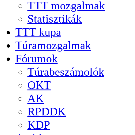
TTT mozgalmak
Statisztikák
TTT kupa
Túramozgalmak
Fórumok
Túrabeszámolók
OKT
AK
RPDDK
KDP