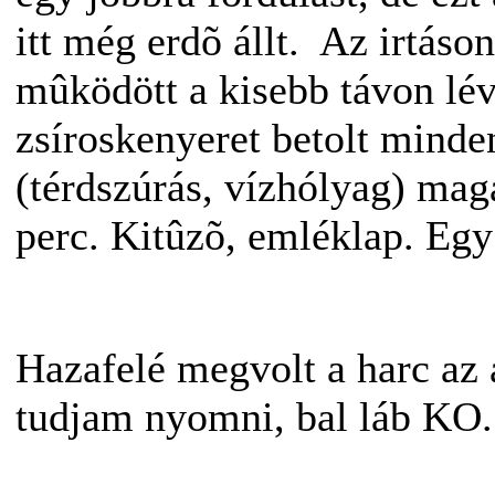
itt még erdõ állt. Az irtáson
mûködött a kisebb távon lé
zsíroskenyeret betolt mind
(térdszúrás, vízhólyag) magá
perc. Kitûzõ, emléklap. Egy
Hazafelé megvolt a harc az 
tudjam nyomni, bal láb KO.