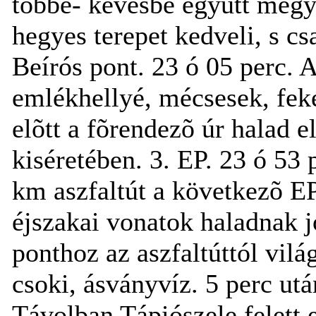
többé- kevésbé együtt megy
hegyes terepet kedveli, s csa
Beírós pont. 23 ó 05 perc. Az
emlékhellyé, mécsesek, feke
elõtt a fõrendezõ úr halad e
kiséretében. 3. EP. 23 ó 53 
km aszfaltút a következõ EP
éjszakai vonatok haladnak jó
ponthoz az aszfaltúttól vilá
csoki, ásványvíz. 5 perc után
Távolban Tápiószele felett