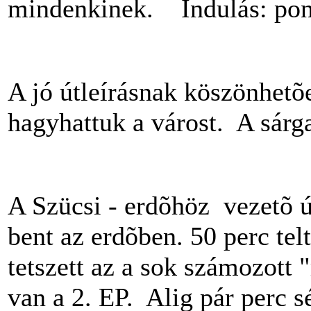
mindenkinek. Indulás: pont
A jó útleírásnak köszönhet
hagyhattuk a várost. A sárga
A Szücsi - erdõhöz vezetõ út 
bent az erdõben. 50 perc tel
tetszett az a sok számozott
van a 2. EP. Alig pár perc sé