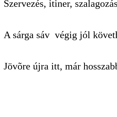
Szervezés, itiner, szalagoz
A sárga sáv végig jól követ
Jövõre újra itt, már hossz