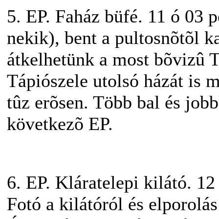
5. EP. Faház büfé. 11 ó 03 p
nekik), bent a pultosnõtõl 
átkelhetünk a most bõvizû Tá
Tápiószele utolsó házát is 
tûz erõsen. Több bal és jobb
következõ EP.
6. EP. Kláratelepi kilátó. 12
Fotó a kilátóról és elporolá