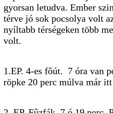
gyorsan letudva. Ember szin
térve jó sok pocsolya volt 
nyíltabb térségeken több mez
vol
1.EP. 4-es fõút. 7 óra van p
röpke 20 perc múlva már itt
2. EP. Fûzfák. 7 ó 19 perc. 