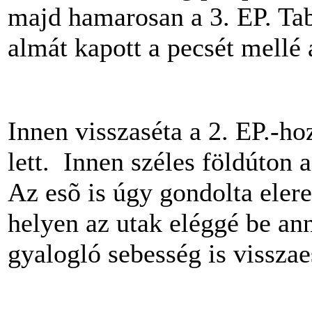
majd hamarosan a 3. EP. Tab
almát kapott a pecsét mellé 
Innen visszaséta a 2. EP.-ho
lett. Innen széles földúton a
Az esõ is úgy gondolta eler
helyen az utak eléggé be ann
gyalogló sebesség is visszae