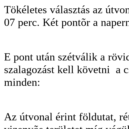
Tökéletes választás az útvon
07 perc. Két pontõr a napern
E pont után szétválik a rövi
szalagozást kell követni a c
minden:
Az útvonal érint földutat, ré