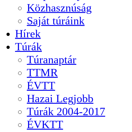
Közhasznúság
Saját túráink
Hírek
Túrák
Túranaptár
TTMR
ÉVTT
Hazai Legjobb
Túrák 2004-2017
ÉVKTT