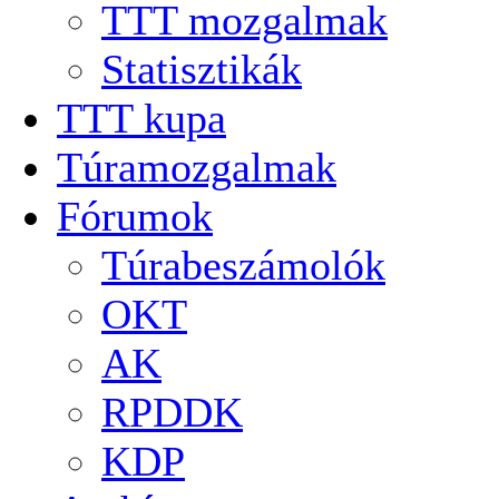
TTT mozgalmak
Statisztikák
TTT kupa
Túramozgalmak
Fórumok
Túrabeszámolók
OKT
AK
RPDDK
KDP