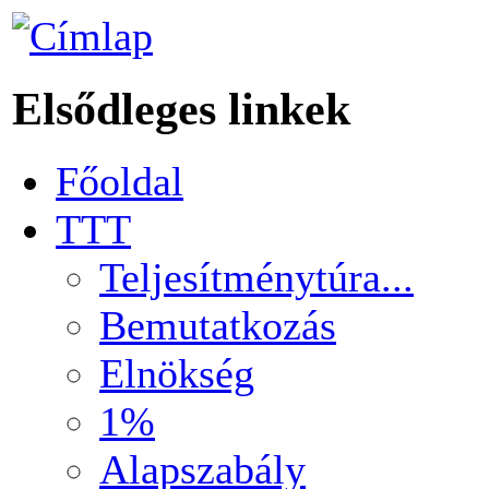
Elsődleges linkek
Főoldal
TTT
Teljesítménytúra...
Bemutatkozás
Elnökség
1%
Alapszabály