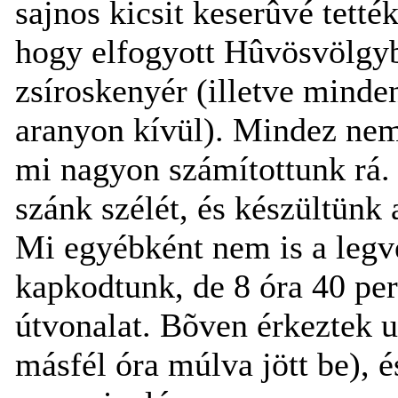
sajnos kicsit keserûvé tetté
hogy elfogyott Hûvösvölgyb
zsíroskenyér (illetve minde
aranyon kívül). Mindez nem
mi nagyon számítottunk rá.
szánk szélét, és készültünk
Mi egyébként nem is a legv
kapkodtunk, de 8 óra 40 perc 
útvonalat. Bõven érkeztek 
másfél óra múlva jött be), é