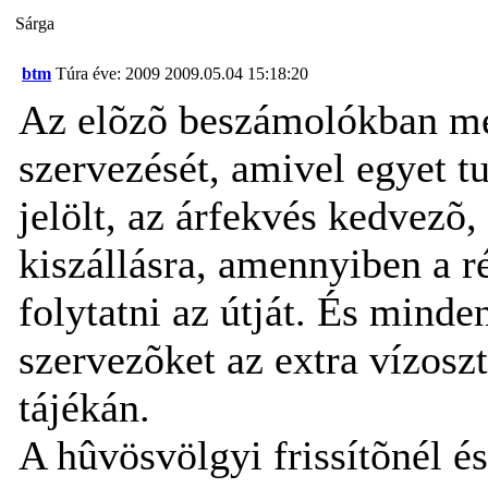
Sárga
btm
Túra éve: 2009
2009.05.04 15:18:20
Az elõzõ beszámolókban mél
szervezését, amivel egyet tu
jelölt, az árfekvés kedvezõ,
kiszállásra, amennyiben a 
folytatni az útját. És minden
szervezõket az extra vízos
tájékán.
A hûvösvölgyi frissítõnél és