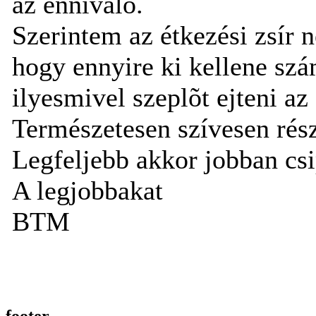
az ennivaló.
Szerintem az étkezési zsír
hogy ennyire ki kellene sz
ilyesmivel szeplõt ejteni az
Természetesen szívesen rész
Legfeljebb akkor jobban cs
A legjobbakat
BTM
footer