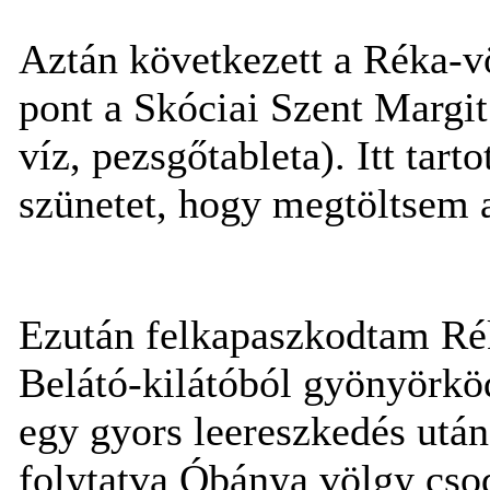
Aztán következett a Réka-vö
pont a Skóciai Szent Margit
víz, pezsgőtableta). Itt tar
szünetet, hogy megtöltsem 
Ezután felkapaszkodtam Ré
Belátó-kilátóból gyönyörk
egy gyors leereszkedés után
folytatva Óbánya völgy csod