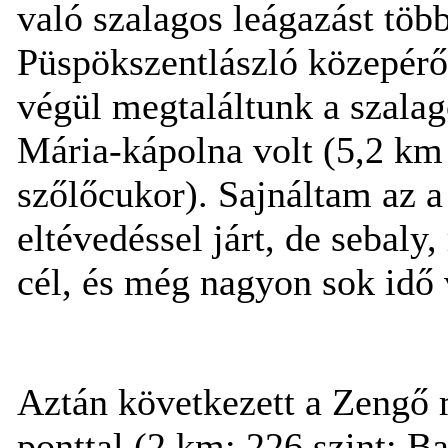
való szalagos leágazást tö
Püspökszentlászló közepéről
végül megtaláltunk a szalag
Mária-kápolna volt (5,2 km 
szőlőcukor). Sajnáltam az a
eltévedéssel járt, de sebaly
cél, és még nagyon sok idő v
Aztán következett a Zengő
ponttal (2 km; 226 szint; B