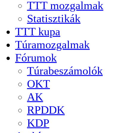
TTT mozgalmak
Statisztikák
TTT kupa
Túramozgalmak
Fórumok
Túrabeszámolók
OKT
AK
RPDDK
KDP