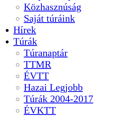
Közhasznúság
Saját túráink
Hírek
Túrák
Túranaptár
TTMR
ÉVTT
Hazai Legjobb
Túrák 2004-2017
ÉVKTT