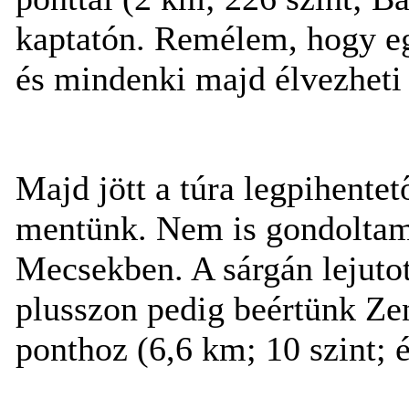
kaptatón. Remélem, hogy egy
és mindenki majd élvezheti
Majd jött a túra legpihentet
mentünk. Nem is gondoltam v
Mecsekben. A sárgán lejuto
plusszon pedig beértünk Ze
ponthoz (6,6 km; 10 szint; é