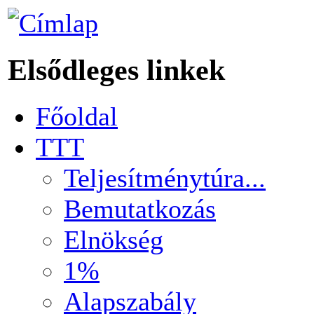
Elsődleges linkek
Főoldal
TTT
Teljesítménytúra...
Bemutatkozás
Elnökség
1%
Alapszabály