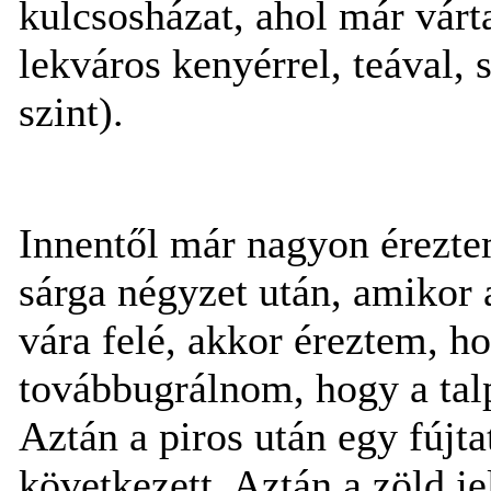
kulcsosházat, ahol már várt
lekváros kenyérrel, teával, 
szint).
Innentől már nagyon érezte
sárga négyzet után, amikor 
vára felé, akkor éreztem, h
továbbugrálnom, hogy a tal
Aztán a piros után egy fújt
következett. Aztán a zöld je