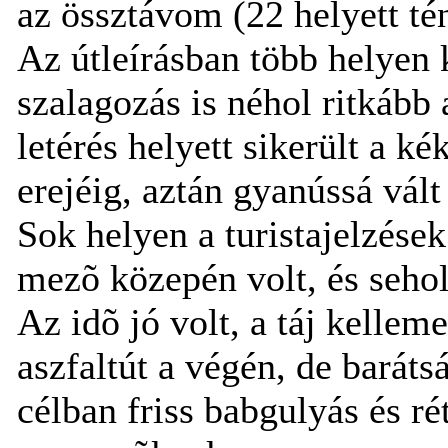
az össztávom (22 helyett té
Az útleírásban több helyen 
szalagozás is néhol ritkább 
letérés helyett sikerült a k
erejéig, aztán gyanússá vált
Sok helyen a turistajelzések
mezõ közepén volt, és sehol
Az idõ jó volt, a táj kelleme
aszfaltút a végén, de barát
célban friss babgulyás és ré