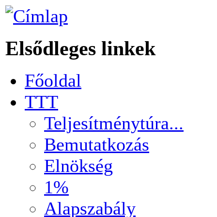
Elsődleges linkek
Főoldal
TTT
Teljesítménytúra...
Bemutatkozás
Elnökség
1%
Alapszabály