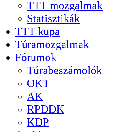
TTT mozgalmak
Statisztikák
TTT kupa
Túramozgalmak
Fórumok
Túrabeszámolók
OKT
AK
RPDDK
KDP