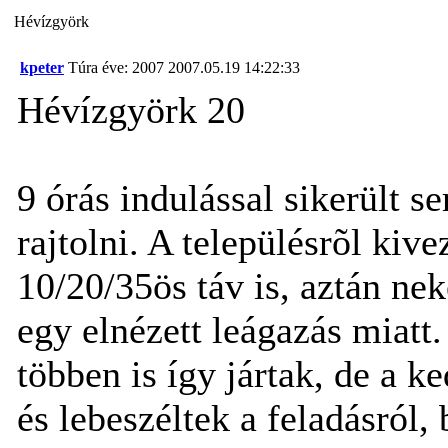
Hévízgyörk
kpeter
Túra éve: 2007
2007.05.19 14:22:33
Hévízgyörk 20
9 órás indulással sikerült 
rajtolni. A településrõl kiv
10/20/35ös táv is, aztán nek
egy elnézett leágazás miatt.
többen is így jártak, de a k
és lebeszéltek a feladásról,