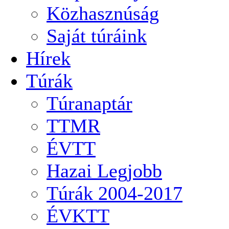
Közhasznúság
Saját túráink
Hírek
Túrák
Túranaptár
TTMR
ÉVTT
Hazai Legjobb
Túrák 2004-2017
ÉVKTT