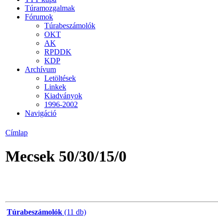
Túramozgalmak
Fórumok
Túrabeszámolók
OKT
AK
RPDDK
KDP
Archívum
Letöltések
Linkek
Kiadványok
1996-2002
Navigáció
Címlap
Mecsek 50/30/15/0
Túrabeszámolók
(11 db)