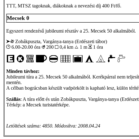
TTT, MTSZ tagoknak, diákoknak a nevezési díj 400 Ft/fő.
Mecsek 0
Egyszeri rendezésű jubileumi résztáv a 25. Mecsek 50 alkalmából.
Zobákpuszta, Vargánya-tanya (Erdészeti tábor)
6.00-20.00 óra
200
0,4 km
1 m
1 óra
Minden távhoz:
Jubileumi túra a 25. Mecsek 50 alkalmából. Kerékpárral nem teljes
mentén.
A célban bográcsban készült vadpörkölt is kapható lesz, külön téríté
Szállás
: A túra előtt és után Zobákpuszta, Vargánya-tanya (Erdészeti
Térkép: a Mecsek turistatérképe.
Letöltések száma: 4850. Módosítva: 2008.04.24