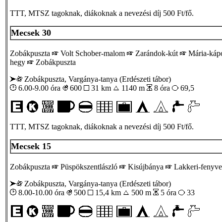
TTT, MTSZ tagoknak, diákoknak a nevezési díj 500 Ft/fő.
Mecsek 30
Zobákpuszta
Volt Schober-malom
Zarándok-kút
Mária-káp
hegy
Zobákpuszta
Zobákpuszta, Vargánya-tanya (Erdészeti tábor)
6.00-9.00 óra
600
31 km
1140 m
8 óra
69,5
TTT, MTSZ tagoknak, diákoknak a nevezési díj 500 Ft/fő.
Mecsek 15
Zobákpuszta
Püspökszentlászló
Kisújbánya
Lakkeri-fenyv
Zobákpuszta, Vargánya-tanya (Erdészeti tábor)
8.00-10.00 óra
500
15,4 km
500 m
5 óra
33