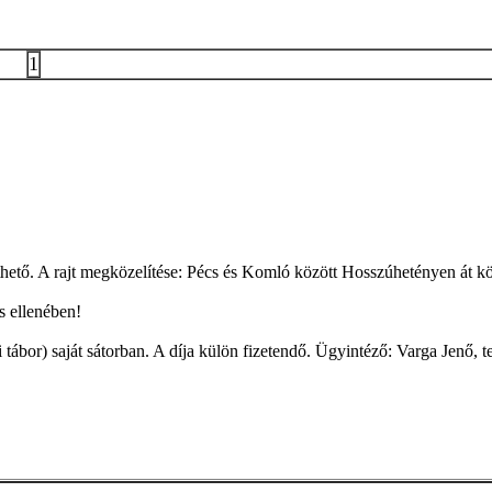
1
íthető. A rajt megközelítése: Pécs és Komló között Hosszúhetényen át 
s ellenében!
 tábor) saját sátorban. A díja külön fizetendő. Ügyintéző: Varga Jenő, t