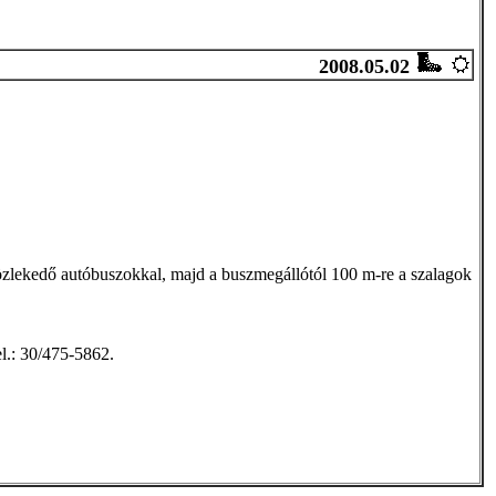
2008.05.02
közlekedő autóbuszokkal, majd a buszmegállótól 100 m-re a szalagok
el.: 30/475-5862.