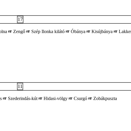
17
olna
Zengő
Szép Ilonka kilátó
Óbánya
Kisújbánya
Lakker
11
es
Szederindás-kút
Hidasi-völgy
Csurgó
Zobákpuszta