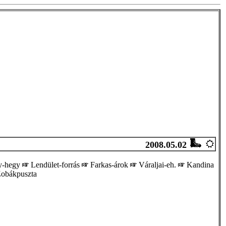
2008.05.02
y-hegy
Lendület-forrás
Farkas-árok
Váraljai-eh.
Kandina
obákpuszta