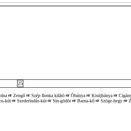
25
olna
Zengő
Szép Ilonka kilátó
Óbánya
Kisújbánya
Cigán
os-kút
Szederindás-kút
Sin-gödör
Barna-kő
Szöge-hegy
Z