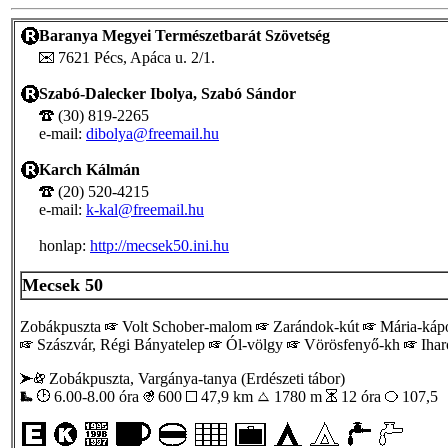
Baranya Megyei Természetbarát Szövetség
7621 Pécs, Apáca u. 2/1.
Szabó-Dalecker Ibolya, Szabó Sándor
(30) 819-2265
e-mail:
dibolya@freemail.hu
Karch Kálmán
(20) 520-4215
e-mail:
k-kal@freemail.hu
honlap:
http://mecsek50.ini.hu
Mecsek 50
Zobákpuszta
Volt Schober-malom
Zarándok-kút
Mária-káp
Szászvár, Régi Bányatelep
Ól-völgy
Vörösfenyő-kh
Ihar
Zobákpuszta, Vargánya-tanya (Erdészeti tábor)
6.00-8.00 óra
600
47,9 km
1780 m
12 óra
107,5