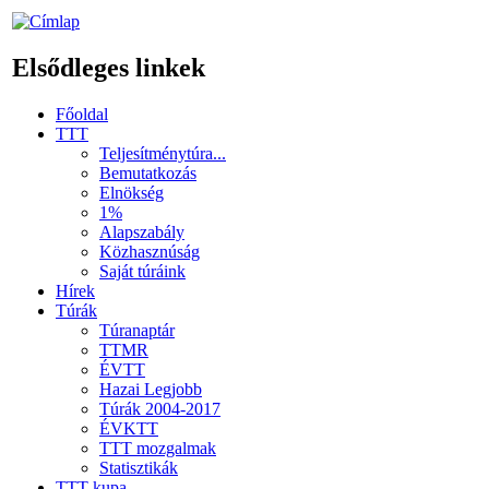
Elsődleges linkek
Főoldal
TTT
Teljesítménytúra...
Bemutatkozás
Elnökség
1%
Alapszabály
Közhasznúság
Saját túráink
Hírek
Túrák
Túranaptár
TTMR
ÉVTT
Hazai Legjobb
Túrák 2004-2017
ÉVKTT
TTT mozgalmak
Statisztikák
TTT kupa