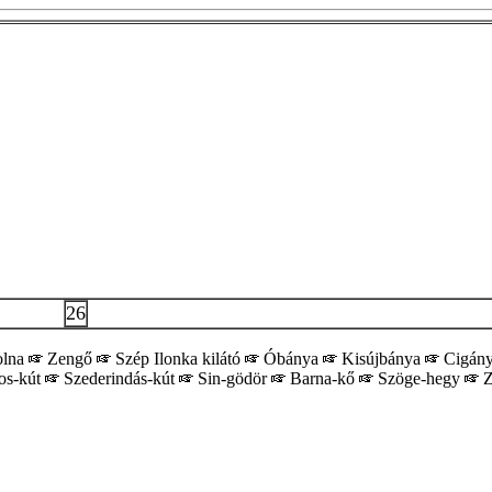
26
olna
Zengő
Szép Ilonka kilátó
Óbánya
Kisújbánya
Cigán
os-kút
Szederindás-kút
Sin-gödör
Barna-kő
Szöge-hegy
Z