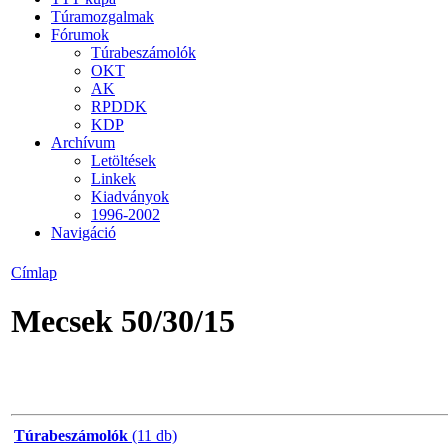
Túramozgalmak
Fórumok
Túrabeszámolók
OKT
AK
RPDDK
KDP
Archívum
Letöltések
Linkek
Kiadványok
1996-2002
Navigáció
Címlap
Mecsek 50/30/15
Túrabeszámolók
(11 db)