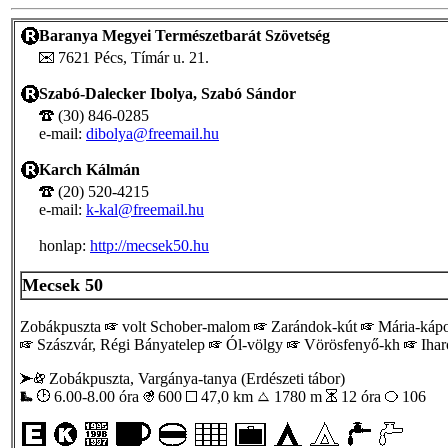
Baranya Megyei Természetbarát Szövetség
7621 Pécs, Tímár u. 21.
Szabó-Dalecker Ibolya, Szabó Sándor
(30) 846-0285
e-mail:
dibolya@freemail.hu
Karch Kálmán
(20) 520-4215
e-mail:
k-kal@freemail.hu
honlap:
http://mecsek50.hu
Mecsek 50
Zobákpuszta
volt Schober-malom
Zarándok-kút
Mária-káp
Szászvár, Régi Bányatelep
Ól-völgy
Vörösfenyő-kh
Ihar
Zobákpuszta, Vargánya-tanya (Erdészeti tábor)
6.00-8.00 óra
600
47,0 km
1780 m
12 óra
106