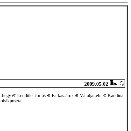
2009.05.02
y-hegy
Lendület-forrás
Farkas-árok
Váraljai-eh.
Kandina
obákpuszta