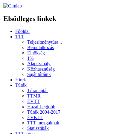
Elsődleges linkek
Főoldal
TTT
Teljesítménytúra...
Bemutatkozás
Elnökség
1%
Alapszabály
Közhasznúság
Saját túráink
Hírek
Túrák
Túranaptár
TTMR
ÉVTT
Hazai Legjobb
Túrák 2004-2017
ÉVKTT
TTT mozgalmak
Statisztikák
TTT kupa