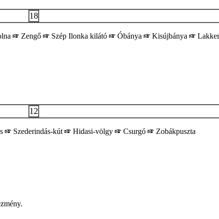
18
olna
Zengő
Szép Ilonka kilátó
Óbánya
Kisújbánya
Lakker
12
es
Szederindás-kút
Hidasi-völgy
Csurgó
Zobákpuszta
ezmény.