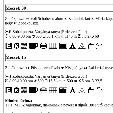
Mecsek 30
Zobákpuszta
volt Schober-malom
Zarándok-kút
Mária-káp
hegy
Zobákpuszta
Zobákpuszta, Vargánya-tanya (Erdészeti tábor)
6.00-9.00 óra
600
30,1 km
1140 m
8 óra
68
Mecsek 15
Zobákpuszta
Püspökszentlászló
Kisújbánya
Lakkeri-fenyv
Zobákpuszta, Vargánya-tanya (Erdészeti tábor)
8.00-10.00 óra
500
15,5 km
500 m
5 óra
33,5
Minden távhoz:
TTT, MTSZ tagoknak,
diákoknak
a nevezési díjból 100 Ft/fő kedv