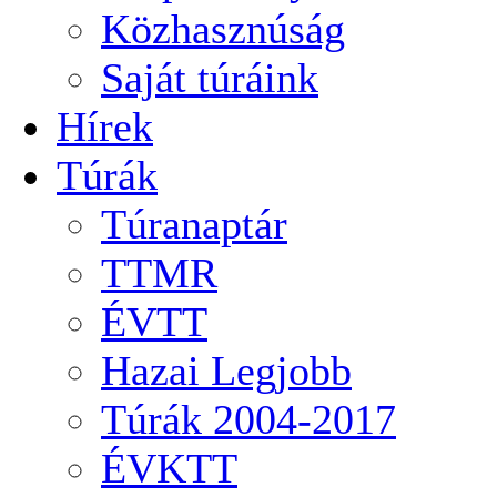
Közhasznúság
Saját túráink
Hírek
Túrák
Túranaptár
TTMR
ÉVTT
Hazai Legjobb
Túrák 2004-2017
ÉVKTT