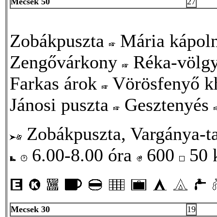
Mecsek 50
27
Zobákpuszta
Mária kápol
Zengővárkony
Réka-völg
Farkas árok
Vörösfenyő k
Jánosi puszta
Gesztenyés
Zobákpuszta, Vargánya-ta
6.00-8.00 óra
600
50
Mecsek 30
19