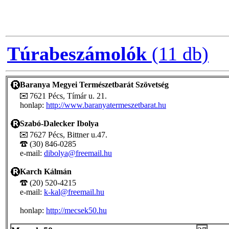
Túrabeszámolók
(11 db)
Baranya Megyei Természetbarát Szövetség
7621 Pécs, Tímár u. 21.
honlap:
http://www.baranyatermeszetbarat.hu
Szabó-Dalecker Ibolya
7627 Pécs, Bittner u.47.
(30) 846-0285
e-mail:
dibolya@freemail.hu
Karch Kálmán
(20) 520-4215
e-mail:
k-kal@freemail.hu
honlap:
http://mecsek50.hu