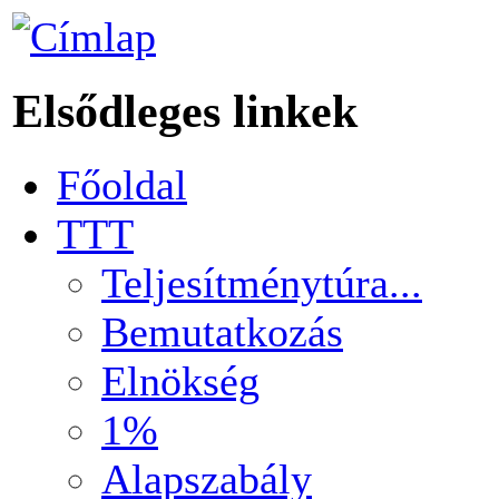
Elsődleges linkek
Főoldal
TTT
Teljesítménytúra...
Bemutatkozás
Elnökség
1%
Alapszabály