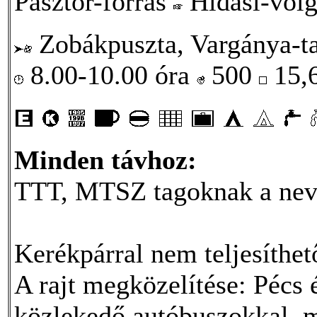
Pásztor-forrás
Hidasi-völ
Zobákpuszta, Vargánya-ta
8.00-10.00 óra
500
15,
Minden távhoz:
TTT, MTSZ tagoknak a neve
Kerékpárral nem teljesíthet
A rajt megközelítése: Pécs
közlekedő autóbuszokkal, m