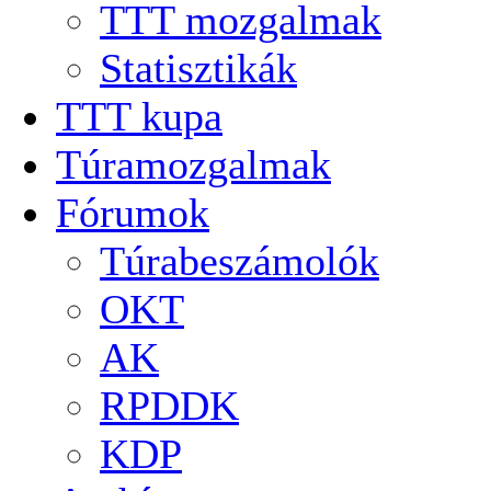
TTT mozgalmak
Statisztikák
TTT kupa
Túramozgalmak
Fórumok
Túrabeszámolók
OKT
AK
RPDDK
KDP