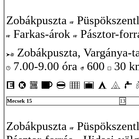
Zobákpuszta
Püspökszent
Farkas-árok
Pásztor-for
Zobákpuszta, Vargánya-ta
7.00-9.00 óra
600
30 
Mecsek 15
13
Zobákpuszta
Püspökszent