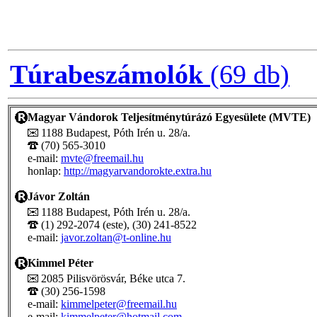
Túrabeszámolók
(69 db)
Magyar Vándorok Teljesítménytúrázó Egyesülete (MVTE)
1188 Budapest, Póth Irén u. 28/a.
(70) 565-3010
e-mail:
mvte@freemail.hu
honlap:
http://magyarvandorokte.extra.hu
Jávor Zoltán
1188 Budapest, Póth Irén u. 28/a.
(1) 292-2074 (este), (30) 241-8522
e-mail:
javor.zoltan@t-online.hu
Kimmel Péter
2085 Pilisvörösvár, Béke utca 7.
(30) 256-1598
e-mail:
kimmelpeter@freemail.hu
e-mail:
kimmelpeter@hotmail.com