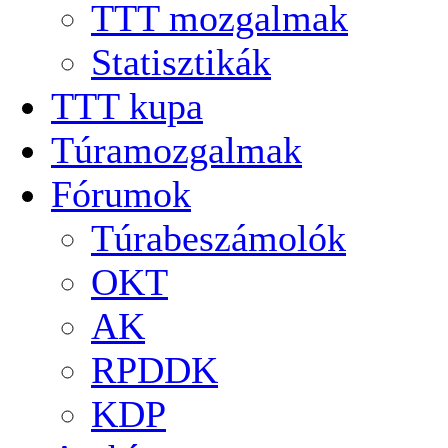
TTT mozgalmak
Statisztikák
TTT kupa
Túramozgalmak
Fórumok
Túrabeszámolók
OKT
AK
RPDDK
KDP