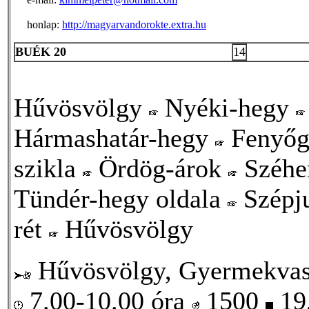
honlap:
http://magyarvandorokte.extra.hu
BUÉK 20
14
Hűvösvölgy
Nyéki-hegy
Hármashatár-hegy
Fenyőg
szikla
Ördög-árok
Széhe
Tündér-hegy oldala
Szépj
rét
Hűvösvölgy
Hűvösvölgy, Gyermekvasú
7.00-10.00 óra
1500
19