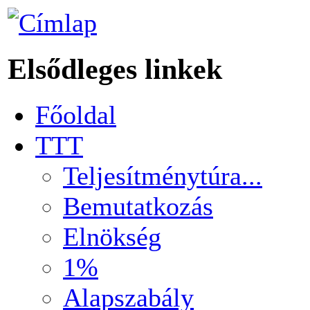
Elsődleges linkek
Főoldal
TTT
Teljesítménytúra...
Bemutatkozás
Elnökség
1%
Alapszabály