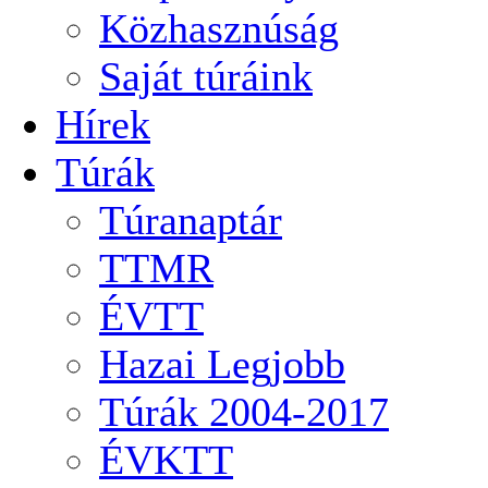
Közhasznúság
Saját túráink
Hírek
Túrák
Túranaptár
TTMR
ÉVTT
Hazai Legjobb
Túrák 2004-2017
ÉVKTT