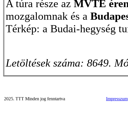
A túra része az
MVTE ére
mozgalomnak és a
Budape
Térkép: a Budai-hegység tur
Letöltések száma: 8649. Mó
2025. TTT Minden jog fenntartva
Impresszum