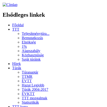
Elsődleges linkek
Főoldal
TTT
Teljesítménytúra...
Bemutatkozás
Elnökség
1%
Alapszabály
Közhasznúság
Saját túráink
Hírek
Túrák
Túranaptár
TTMR
ÉVTT
Hazai Legjobb
Túrák 2004-2017
ÉVKTT
TTT mozgalmak
Statisztikák
TTT kupa