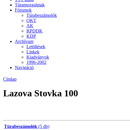
Túramozgalmak
Fórumok
Túrabeszámolók
OKT
AK
RPDDK
KDP
Archívum
Letöltések
Linkek
Kiadványok
1996-2002
Navigáció
Címlap
Lazova Stovka 100
Túrabeszámolók
(5 db)