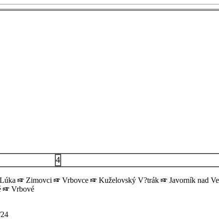
4
 Lúka
Zimovci
Vrbovce
Kuželovský V?trák
Javorník nad V
é
Vrbové
/24