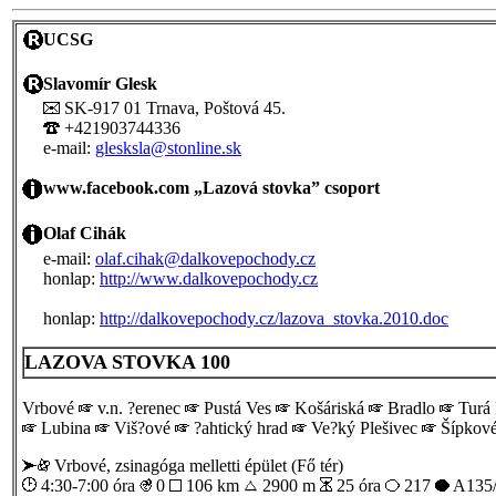
UCSG
Slavomír Glesk
SK-917 01 Trnava, Poštová 45.
+421903744336
e-mail:
glesksla@stonline.sk
www.facebook.com „Lazová stovka” csoport
Olaf Cihák
e-mail:
olaf.cihak@dalkovepochody.cz
honlap:
http://www.dalkovepochody.cz
honlap:
http://dalkovepochody.cz/lazova_stovka.2010.doc
LAZOVA STOVKA 100
Vrbové
v.n. ?erenec
Pustá Ves
Košáriská
Bradlo
Turá
Lubina
Viš?ové
?ahtický hrad
Ve?ký Plešivec
Šípkov
Vrbové, zsinagóga melletti épület (Fő tér)
4:30-7:00 óra
0
106 km
2900 m
25 óra
217
A135