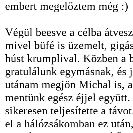
embert megelőztem még :)
Végül beesve a célba átves
mivel büfé is üzemelt, gigás
húst krumplival. Közben a 
gratulálunk egymásnak, és 
utánam megjön Michal is, a
mentünk egész éjjel együtt
sikeresen teljesítette a táv
el a hálózsákomban ez után,