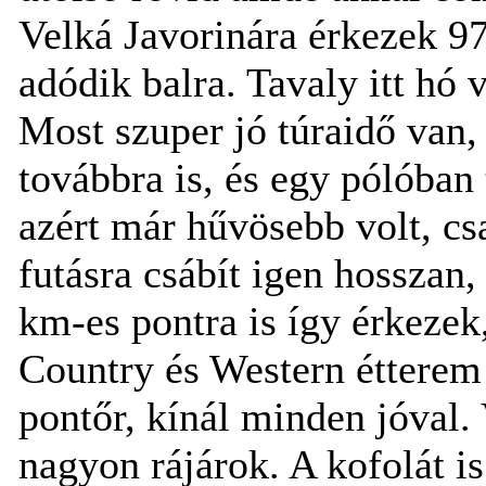
Velká Javorinára érkezek 97
adódik balra. Tavaly itt hó 
Most szuper jó túraidő van,
továbbra is, és egy pólóban 
azért már hűvösebb volt, csa
futásra csábít igen hosszan
km-es pontra is így érkezek
Country és Western étterem
pontőr, kínál minden jóval.
nagyon rájárok. A kofolát i