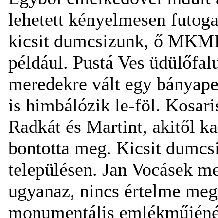
lehetett kényelmesen futogat
kicsit dumcsizunk, ő MKMK
például. Pustá Ves üdülőfal
meredekre vált egy bányape
is himbálózik le-föl. Kosari
Radkát és Martint, akitől k
bontotta meg. Kicsit dumcs
településen. Jan Vocásek m
ugyanaz, nincs értelme me
monumentális emlékműjénél