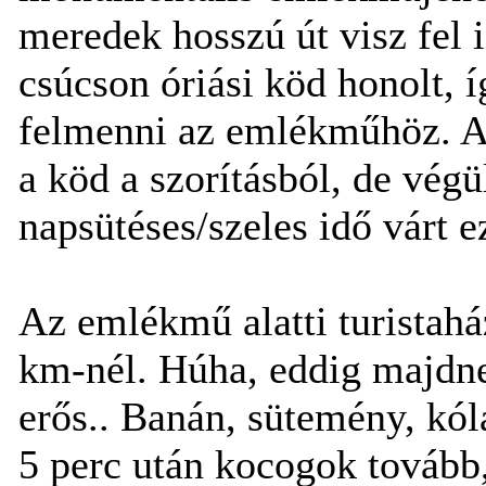
meredek hosszú út visz fel 
csúcson óriási köd honolt, 
felmenni az emlékműhöz. A
a köd a szorításból, de vég
napsütéses/szeles idő várt e
Az emlékmű alatti turistaház
km-nél. Húha, eddig majdne
erős.. Banán, sütemény, kól
5 perc után kocogok tovább