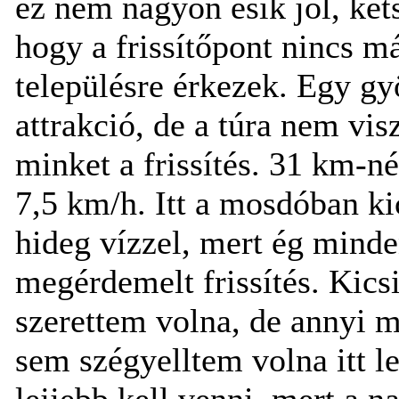
ez nem nagyon esik jól, két
hogy a frissítőpont nincs 
településre érkezek. Egy gyö
attrakció, de a túra nem vis
minket a frissítés. 31 km-né
7,5 km/h. Itt a mosdóban ki
hideg vízzel, mert ég minde
megérdemelt frissítés. Kicsi
szerettem volna, de annyi m
sem szégyelltem volna itt le
lejjebb kell venni, mert a 