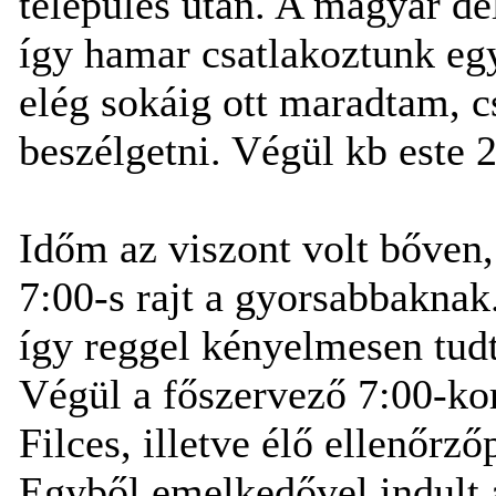
település után. A magyar del
így hamar csatlakoztunk egy
elég sokáig ott maradtam, 
beszélgetni. Végül kb este 
Időm az viszont volt bőven,
7:00-s rajt a gyorsabbaknak
így reggel kényelmesen tudt
Végül a főszervező 7:00-kor
Filces, illetve élő ellenőrz
Egyből emelkedővel indult 