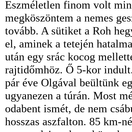
Eszméletlen finom volt mi
megköszöntem a nemes gesz
tovább. A sütiket a Roh heg
el, aminek a tetején hatalm
után egy srác kocog mellett
rajtidőmhöz. Ő 5-kor indult
pár éve Olgával beültünk eg
ugyanezen a túrán. Most még
odabent ismét, de nem csáb
hosszas aszfalton. 85 km-né