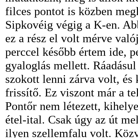
filces pontot is közben meg
Sipkovéig végig a K-en. Ab
ez a rész el volt mérve való
perccel később értem ide, p
gyaloglás mellett. Ráadásul 
szokott lenni zárva volt, és
frissítő. Ez viszont már a te
Pontőr nem létezett, kihelye
étel-ital. Csak úgy az út me
ilyen szellemfalu volt. Közv