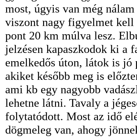
most, úgyis van még nálam 
viszont nagy figyelmet kell 
pont 20 km múlva lesz. Elb
jelzésen kapaszkodok ki a fa
emelkedős úton, látok is jó
akiket később meg is előzte
ami kb egy nagyobb vadászle
lehetne látni. Tavaly a jége
folytatódott. Most az idő el
dögmeleg van, ahogy jönnek 