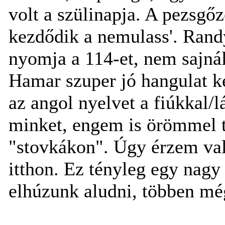
volt a szülinapja. A pezsgő
kezdődik a nemulass'. Randy
nyomja a 114-et, nem sajnál
Hamar szuper jó hangulat k
az angol nyelvet a fiúkkal/
minket, engem is örömmel tö
"stovkákon". Úgy érzem val
itthon. Ez tényleg egy nagy 
elhúzunk aludni, többen m