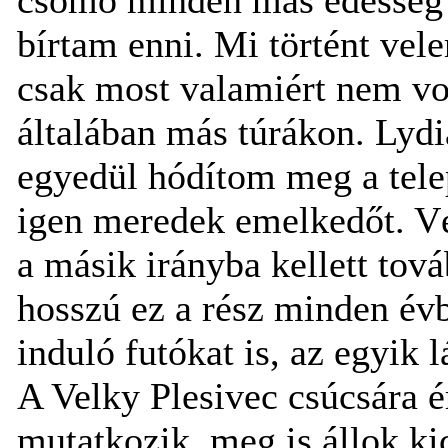
bírtam enni. Mi történt ve
csak most valamiért nem vo
általában más túrákon. Lyd
egyedül hódítom meg a telep
igen meredek emelkedőt. Vég
a másik irányba kellett tov
hosszú ez a rész minden év
induló futókat is, az egyik
A Velky Plesivec csúcsára 
mutatkozik, meg is állok ki