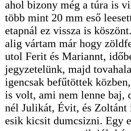
ahol bizony még a túra is vi
több mint 20 mm eső leesett
etapnál ez vissza is köszön
alig vártam már hogy zöldfe
utol Ferit és Mariannt, idő
jegyzetelünk, majd tovahala
igencsak befűtöttek közben,
is volt, ami nem lenne baj, 
nél Julikát, Évit, és Zoltánt
esik kicsit dumcsizni. Egy 