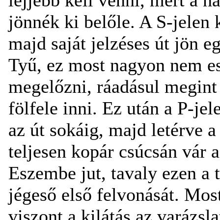
jönnék ki belőle. A S-jelen
majd saját jelzéses út jön 
Tyű, ez most nagyon nem esi
megelőzni, ráadásul megint 
fölfele inni. Ez után a P-je
az út sokáig, majd letérve a
teljesen kopár csúcsán vár a
Eszembe jut, tavaly ezen a 
jégeső első felvonását. Mos
viszont a kilátás az varázs