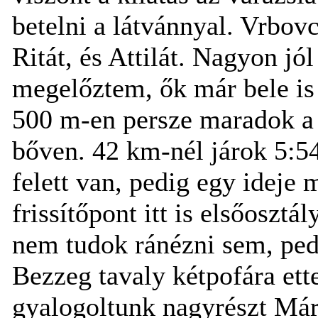
betelni a látvánnyal. Vrbovc
Ritát, és Attilát. Nagyon jó
megelőztem, ők már bele is 
500 m-en persze maradok a 
bőven. 42 km-nél járok 5:54
felett van, pedig egy idej
frissítőpont itt is elsőosztá
nem tudok ránézni sem, pedi
Bezzeg tavaly kétpofára et
gyalogoltunk nagyrészt Má