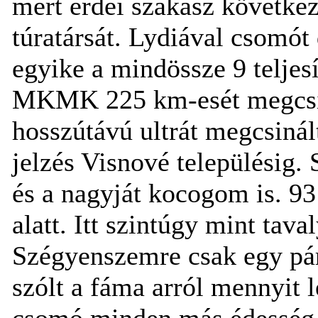
mert erdei szakasz következi
túratársát. Lydiával csomót
egyike a mindössze 9 teljesí
MKMK 225 km-esét megcsin
hosszútávú ultrát megcsinál
jelzés Visnové településig.
és a nagyját kocogom is. 93
alatt. Itt szintúgy mint taval
Szégyenszemre csak egy pá
szólt a fáma arról mennyit 
csomó minden más édesség i