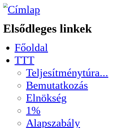
Elsődleges linkek
Főoldal
TTT
Teljesítménytúra...
Bemutatkozás
Elnökség
1%
Alapszabály