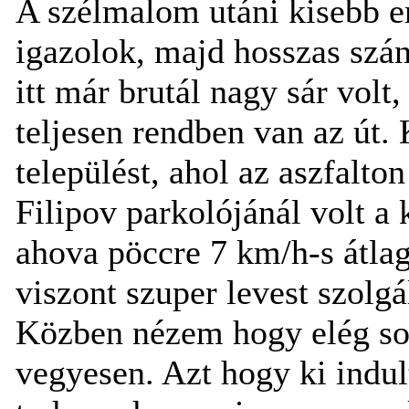
A szélmalom utáni kisebb em
igazolok, majd hosszas szán
itt már brutál nagy sár volt
teljesen rendben van az út.
települést, ahol az aszfalt
Filipov parkolójánál volt a
ahova pöccre 7 km/h-s átlag
viszont szuper levest szolgál
Közben nézem hogy elég sok
vegyesen. Azt hogy ki indul