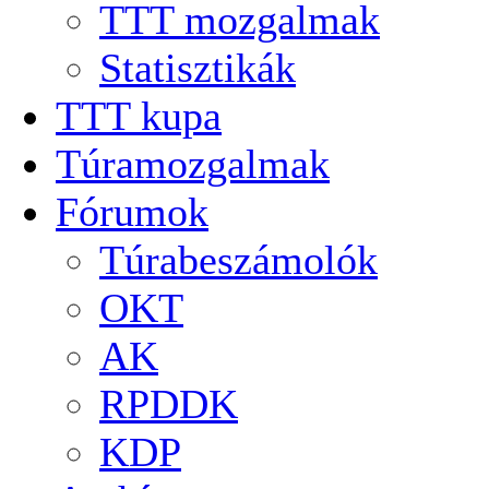
TTT mozgalmak
Statisztikák
TTT kupa
Túramozgalmak
Fórumok
Túrabeszámolók
OKT
AK
RPDDK
KDP