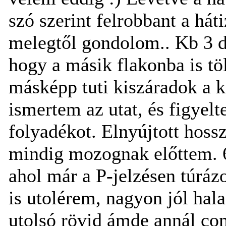
szó szerint felrobbant a hát
melegtől gondolom.. Kb 3 d
hogy a másik flakonba is tö
másképp tuti kiszáradok a k
ismertem az utat, és figyel
folyadékot. Elnyújtott hoss
mindig mozognak előttem. 6
ahol már a P-jelzésen túrázo
is utolérem, nagyon jól hal
utolsó rövid ámde annál c