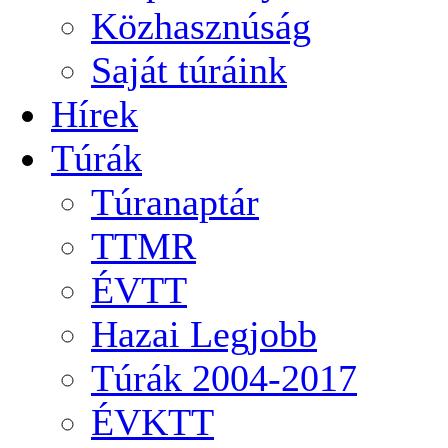
Közhasznúság
Saját túráink
Hírek
Túrák
Túranaptár
TTMR
ÉVTT
Hazai Legjobb
Túrák 2004-2017
ÉVKTT