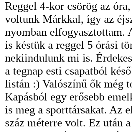
Reggel 4-kor csörög az óra,
voltunk Márkkal, így az éjs
nyomban elfogyasztottam. A
is késtük a reggel 5 órási t
nekiindulunk mi is. Érdeke
a tegnap esti csapatból kés
listán :) Valószínű ők még 
Kapásból egy erősebb emel
is meg a sporttársakat. Az e
száz méterre volt. Ez után 