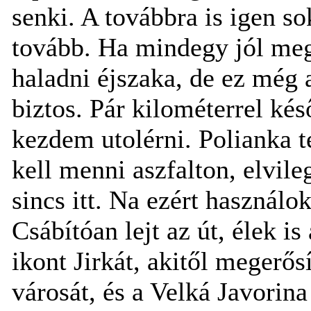
senki. A továbbra is igen so
tovább. Ha mindegy jól megy
haladni éjszaka, de ez még 
biztos. Pár kilométerrel k
kezdem utolérni. Polianka t
kell menni aszfalton, elvile
sincs itt. Na ezért használo
Csábítóan lejt az út, élek i
ikont Jirkát, akitől megerő
városát, és a Velká Javorina