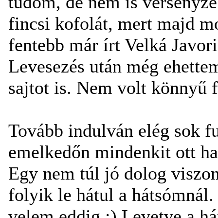
tudom, de nem is versenyze
fincsi kofolát, mert majd m
fentebb már írt Velká Javor
Levesezés után még ehettem
sajtot is. Nem volt könnyű f
Tovább indulván elég sok f
emelkedőn mindenkit ott hag
Egy nem túl jó dolog viszon
folyik le hátul a hátsómnál
velem eddig :) Levetve a hát