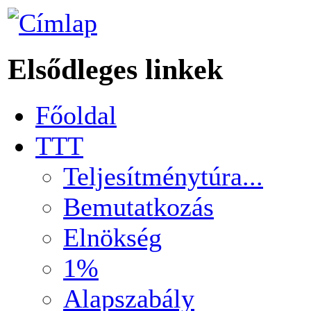
Elsődleges linkek
Főoldal
TTT
Teljesítménytúra...
Bemutatkozás
Elnökség
1%
Alapszabály