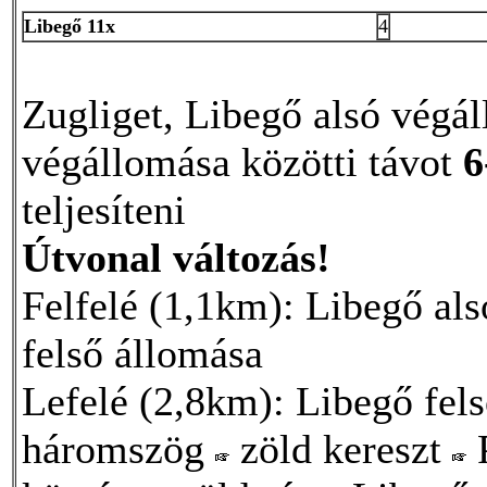
Libegő 11x
4
Zugliget, Libegő alsó végál
végállomása közötti távot
6
teljesíteni
Útvonal változás!
Felfelé (1,1km): Libegő al
felső állomása
Lefelé (2,8km): Libegő fel
háromszög
zöld kereszt
P