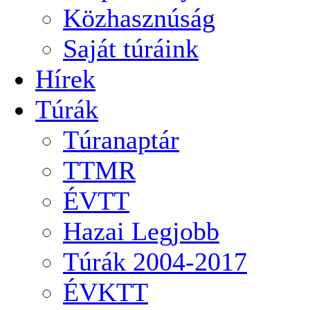
Közhasznúság
Saját túráink
Hírek
Túrák
Túranaptár
TTMR
ÉVTT
Hazai Legjobb
Túrák 2004-2017
ÉVKTT