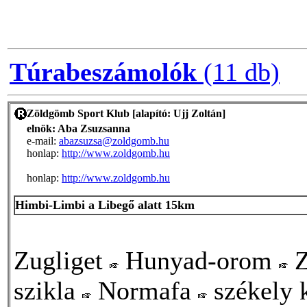
Túrabeszámolók
(11 db)
Zöldgömb Sport Klub [alapító: Ujj Zoltán]
elnök: Aba Zsuzsanna
e-mail:
abazsuzsa@zoldgomb.hu
honlap:
http://www.zoldgomb.hu
honlap:
http://www.zoldgomb.hu
Himbi-Limbi a Libegő alatt 15km
Zugliget
Hunyad-orom
Z
szikla
Normafa
székely 