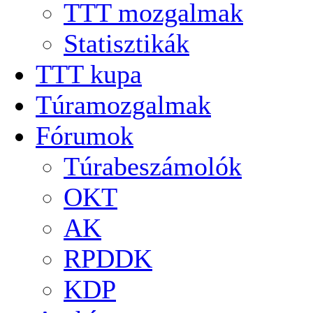
TTT mozgalmak
Statisztikák
TTT kupa
Túramozgalmak
Fórumok
Túrabeszámolók
OKT
AK
RPDDK
KDP