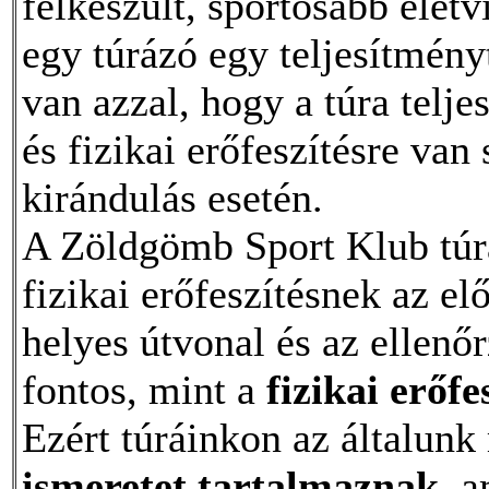
felkészült, sportosabb élet
egy túrázó egy teljesítmény
van azzal, hogy a túra telj
és fizikai erőfeszítésre van
kirándulás esetén.
A Zöldgömb Sport Klub túrá
fizikai erőfeszítésnek az el
helyes útvonal és az ellenő
fontos, mint a
fizikai erőfe
Ezért túráinkon az általun
ismeretet tartalmaznak
, a