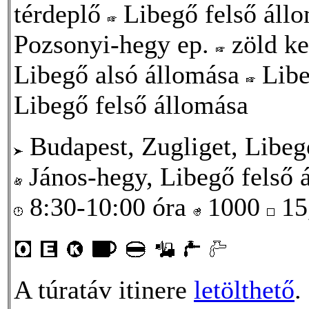
térdeplő
Libegő felső áll
Pozsonyi-hegy ep.
zöld ke
Libegő alsó állomása
Libe
Libegő felső állomása
Budapest, Zugliget, Libeg
János-hegy, Libegő felső 
8:30-10:00 óra
1000
15
A túratáv itinere
letölthető
.