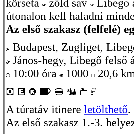
körséta
zöld sáv
Libegő 
útonalon kell haladni mind
Az első szakasz (felfelé) e
Budapest, Zugliget, Libeg
János-hegy, Libegő felső 
10:00 óra
1000
20,6 k
A túratáv itinere
letölthető
.
Az első szakasz 1.-3. helyez